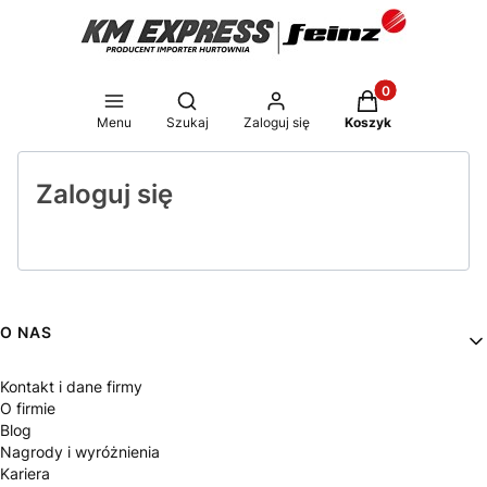
Produkty w koszy
Otwórz wyszukiwarkę
Menu
Szukaj
Zaloguj się
Koszyk
Zaloguj się
Linki w stopce
O NAS
Kontakt i dane firmy
O firmie
Blog
Nagrody i wyróżnienia
Kariera