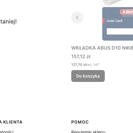
aniej!
WKŁADKA ABUS D10 NIKIE
Cena
157,12 zł
Cena
127,74 zł
bez VAT
Do koszyka
 KLIENTA
POMOC
atności
Regulamin sklepu