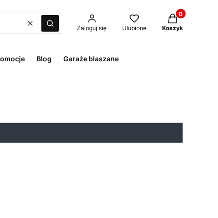
Produkty w kos
Wyczyść
Szukaj
Zaloguj się
Ulubione
Koszyk
romocje
Blog
Garaże blaszane