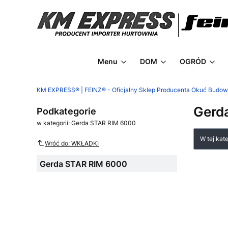
Menu
DOM
OGRÓD
KM EXPRESS® | FEINZ® - Oficjalny Sklep Producenta Okuć Budo
Gerd
Podkategorie
w kategorii: Gerda STAR RIM 6000
Lista
W tej kat
Wróć do: WKŁADKI
Gerda STAR RIM 6000