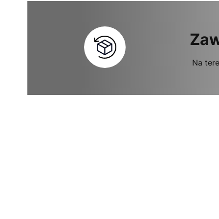
Zaw
Na tere