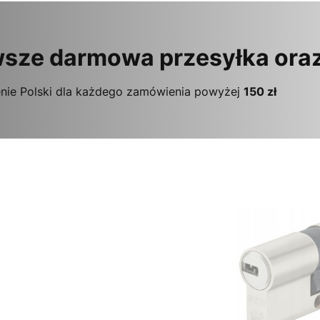
sze darmowa przesyłka ora
nie Polski dla każdego zamówienia powyżej
150 zł