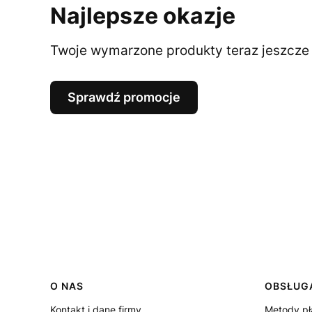
Najlepsze okazje
Twoje wymarzone produkty teraz jeszcze t
Sprawdź promocje
Linki w stopce
O NAS
OBSŁUGA
Kontakt i dane firmy
Metody pł