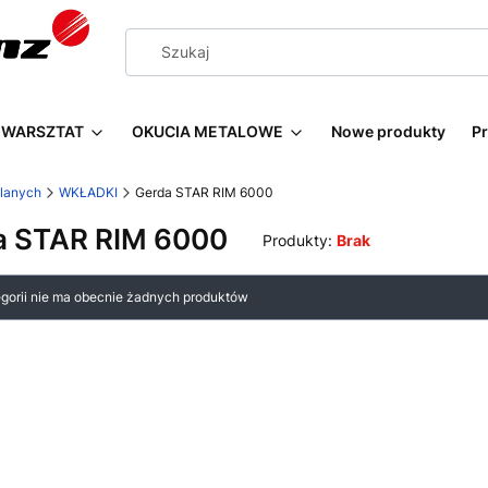
WARSZTAT
OKUCIA METALOWE
Nowe produkty
P
wlanych
WKŁADKI
Gerda STAR RIM 6000
a STAR RIM 6000
Produkty:
Brak
 produktów
egorii nie ma obecnie żadnych produktów