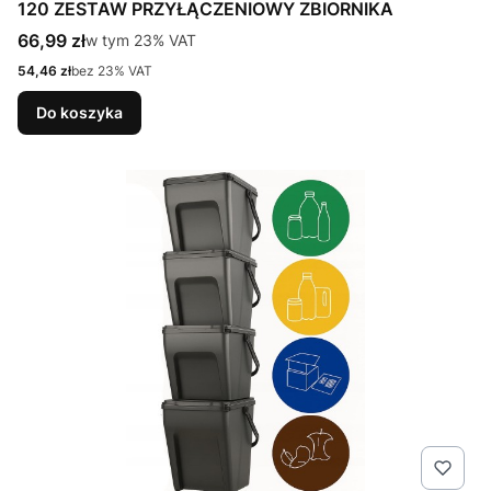
120 ZESTAW PRZYŁĄCZENIOWY ZBIORNIKA
Cena brutto
66,99 zł
w tym %s VAT
w tym
23%
VAT
Cena netto
54,46 zł
bez 23% VAT
Do koszyka