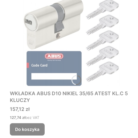
WKŁADKA ABUS D10 NIKIEL 35/65 ATEST KL.C 5
KLUCZY
Cena
157,12 zł
Cena
127,74 zł
bez VAT
Do koszyka