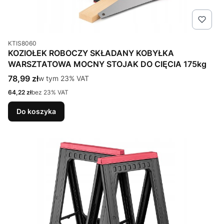
Kod produktu
KTIS8060
KOZIOŁEK ROBOCZY SKŁADANY KOBYŁKA
WARSZTATOWA MOCNY STOJAK DO CIĘCIA 175kg
Cena brutto
78,99 zł
w tym %s VAT
w tym
23%
VAT
Cena netto
64,22 zł
bez 23% VAT
Do koszyka