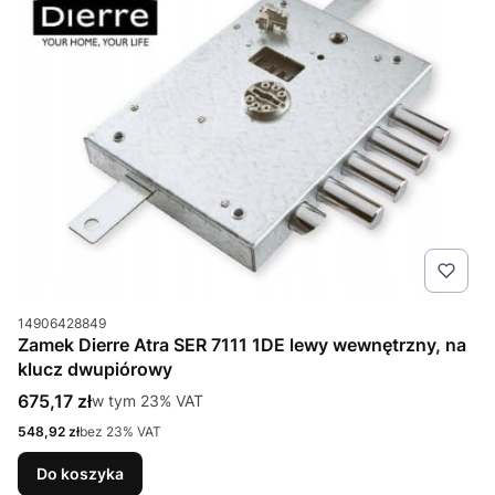
Kod produktu
14906428849
Zamek Dierre Atra SER 7111 1DE lewy wewnętrzny, na
klucz dwupiórowy
Cena brutto
675,17 zł
w tym %s VAT
w tym
23%
VAT
Cena netto
548,92 zł
bez 23% VAT
Do koszyka