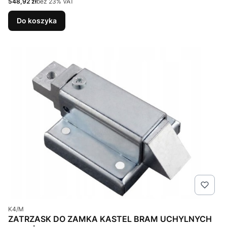
Cena netto
548,92 zł
bez 23% VAT
Do koszyka
Kod produktu
K4/M
ZATRZASK DO ZAMKA KASTEL BRAM UCHYLNYCH