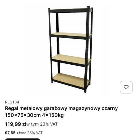
Kod produktu
REG104
Regał metalowy garażowy magazynowy czarny
150x75x30cm 4x150kg
Cena brutto
119,99 zł
w tym %s VAT
w tym
23%
VAT
Cena netto
97,55 zł
bez 23% VAT