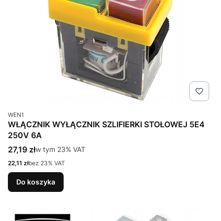
Kod produktu
WEN1
WŁĄCZNIK WYŁĄCZNIK SZLIFIERKI STOŁOWEJ 5E4
250V 6A
Cena brutto
27,19 zł
w tym %s VAT
w tym
23%
VAT
Cena netto
22,11 zł
bez 23% VAT
Do koszyka