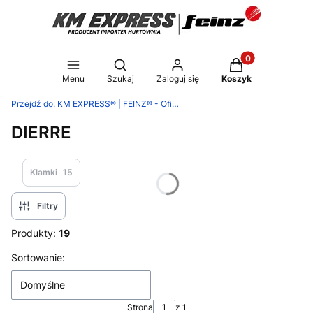
Produkty w koszy
Otwórz wyszukiwarkę
Menu
Szukaj
Zaloguj się
Koszyk
Przejdź do:
KM EXPRESS® | FEINZ® - Oficjalny Sklep Producenta Okuć Budowlanych
DIERRE
Klamki
15
Filtry
Produkty:
19
Lista produktów
Sortowanie:
Domyślne
Strona
z 1