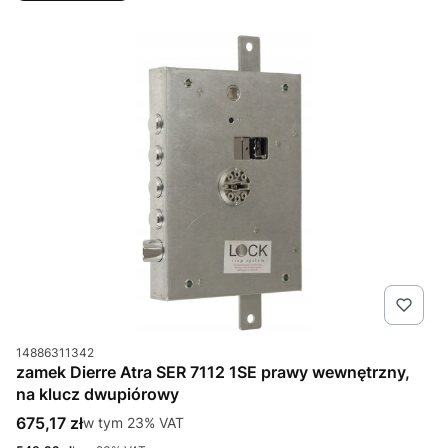
Kod produktu
14886311342
zamek Dierre Atra SER 7112 1SE prawy wewnętrzny,
na klucz dwupiórowy
Cena brutto
675,17 zł
w tym %s VAT
w tym
23%
VAT