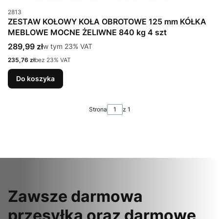
Kod produktu
2813
ZESTAW KOŁOWY KOŁA OBROTOWE 125 mm KÓŁKA
MEBLOWE MOCNE ŻELIWNE 840 kg 4 szt
Cena brutto
289,99 zł
w tym %s VAT
w tym
23%
VAT
Cena netto
235,76 zł
bez 23% VAT
Do koszyka
Strona
z 1
Zawsze darmowa
przesyłka oraz darmowe