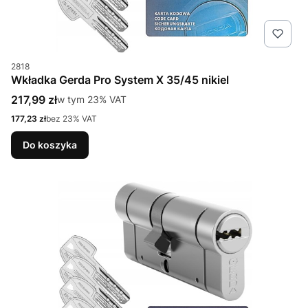
Kod produktu
2818
Wkładka Gerda Pro System X 35/45 nikiel
Cena brutto
217,99 zł
w tym %s VAT
w tym
23%
VAT
Cena netto
177,23 zł
bez 23% VAT
Do koszyka