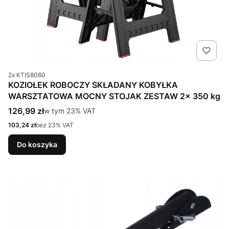
Kod produktu
2x KTIS8060
KOZIOŁEK ROBOCZY SKŁADANY KOBYŁKA
WARSZTATOWA MOCNY STOJAK ZESTAW 2x 350 kg
Cena brutto
126,99 zł
w tym %s VAT
w tym
23%
VAT
Cena netto
103,24 zł
bez 23% VAT
Do koszyka