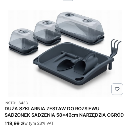
Kod produktu
INST01-S433
DUŻA SZKLARNIA ZESTAW DO ROZSIEWU
SADZONEK SADZENIA 58x46cm NARZĘDZIA OGRÓD
Cena brutto
119,99 zł
w tym %s VAT
w tym
23%
VAT