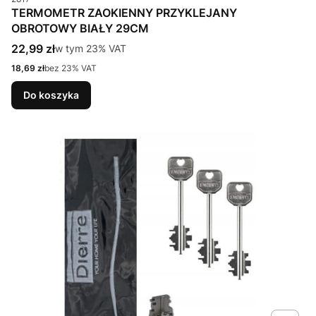
TERMOMETR ZAOKIENNY PRZYKLEJANY
OBROTOWY BIAŁY 29CM
Cena brutto
22,99 zł
w tym %s VAT
w tym
23%
VAT
Cena netto
18,69 zł
bez 23% VAT
Do koszyka