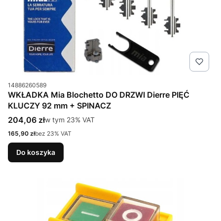
Kod produktu
14886260589
WKŁADKA Mia Blochetto DO DRZWI Dierre PIĘĆ
KLUCZY 92 mm + SPINACZ
Cena brutto
204,06 zł
w tym %s VAT
w tym
23%
VAT
Cena netto
165,90 zł
bez 23% VAT
Do koszyka