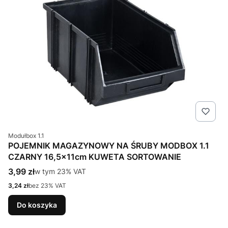
Kod produktu
Modułbox 1.1
POJEMNIK MAGAZYNOWY NA ŚRUBY MODBOX 1.1
CZARNY 16,5x11cm KUWETA SORTOWANIE
Cena brutto
3,99 zł
w tym %s VAT
w tym
23%
VAT
Cena netto
3,24 zł
bez 23% VAT
Do koszyka