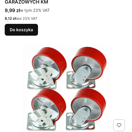
GARAŻOWYCH KM
Cena brutto
9,99 zł
w tym %s VAT
w tym
23%
VAT
Cena netto
8,12 zł
bez 23% VAT
Do koszyka