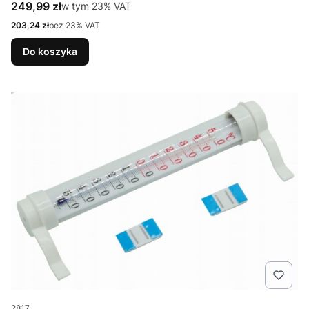
Cena brutto
249,99 zł
w tym %s VAT
w tym
23%
VAT
Cena netto
203,24 zł
bez 23% VAT
Do koszyka
Kod produktu
2817