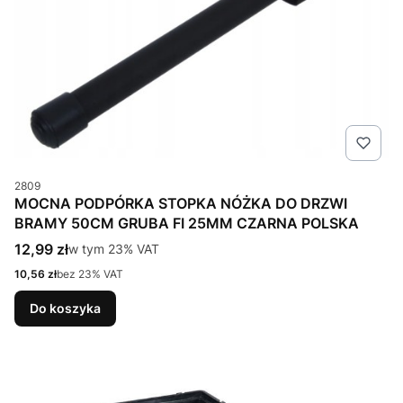
Kod produktu
2809
MOCNA PODPÓRKA STOPKA NÓŻKA DO DRZWI
BRAMY 50CM GRUBA FI 25MM CZARNA POLSKA
Cena brutto
12,99 zł
w tym %s VAT
w tym
23%
VAT
Cena netto
10,56 zł
bez 23% VAT
Do koszyka