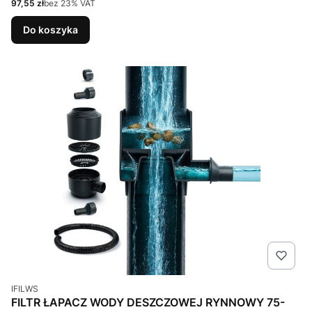
Cena netto
97,55 zł
bez 23% VAT
Do koszyka
Kod produktu
IFILWS
FILTR ŁAPACZ WODY DESZCZOWEJ RYNNOWY 75-