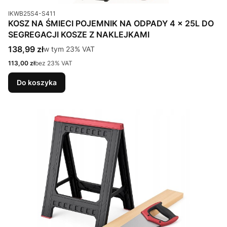
Kod produktu
IKWB25S4-S411
KOSZ NA ŚMIECI POJEMNIK NA ODPADY 4 x 25L DO
SEGREGACJI KOSZE Z NAKLEJKAMI
Cena brutto
138,99 zł
w tym %s VAT
w tym
23%
VAT
Cena netto
113,00 zł
bez 23% VAT
Do koszyka