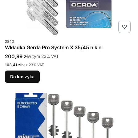
Kod produktu
2840
Wkładka Gerda Pro System X 35/45 nikiel
Cena brutto
200,99 zł
w tym %s VAT
w tym
23%
VAT
Cena netto
163,41 zł
bez 23% VAT
Do koszyka