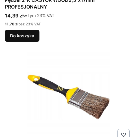
Pędzel 2-K CASTOR WOOD2,5"x17mm
PROFESJONALNY
Cena brutto
14,39 zł
w tym %s VAT
w tym
23%
VAT
Cena netto
11,70 zł
bez 23% VAT
Do koszyka