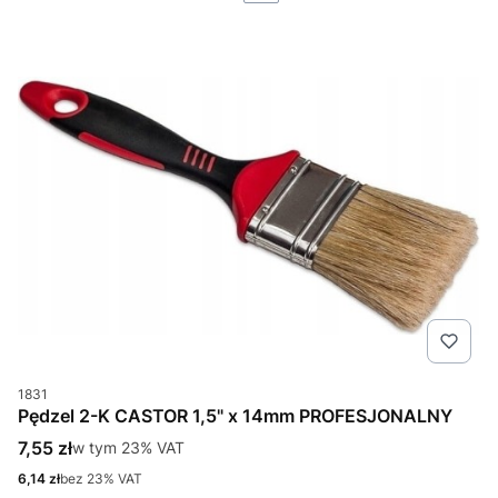
Kod produktu
1831
Pędzel 2-K CASTOR 1,5" x 14mm PROFESJONALNY
Cena brutto
7,55 zł
w tym %s VAT
w tym
23%
VAT
Cena netto
6,14 zł
bez 23% VAT