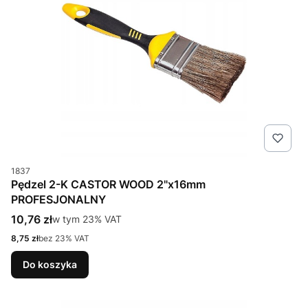
Kod produktu
1837
Pędzel 2-K CASTOR WOOD 2"x16mm
PROFESJONALNY
Cena brutto
10,76 zł
w tym %s VAT
w tym
23%
VAT
Cena netto
8,75 zł
bez 23% VAT
Do koszyka