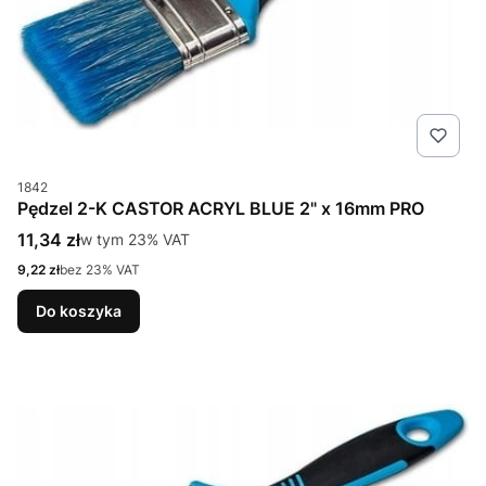
Kod produktu
1842
Pędzel 2-K CASTOR ACRYL BLUE 2" x 16mm PRO
Cena brutto
11,34 zł
w tym %s VAT
w tym
23%
VAT
Cena netto
9,22 zł
bez 23% VAT
Do koszyka