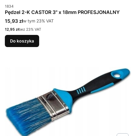
Kod produktu
1834
Pędzel 2-K CASTOR 3" x 18mm PROFESJONALNY
Cena brutto
15,93 zł
w tym %s VAT
w tym
23%
VAT
Cena netto
12,95 zł
bez 23% VAT
Do koszyka