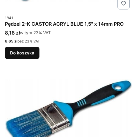
Kod produktu
1841
Pędzel 2-K CASTOR ACRYL BLUE 1,5" x 14mm PRO
Cena brutto
8,18 zł
w tym %s VAT
w tym
23%
VAT
Cena netto
6,65 zł
bez 23% VAT
Do koszyka