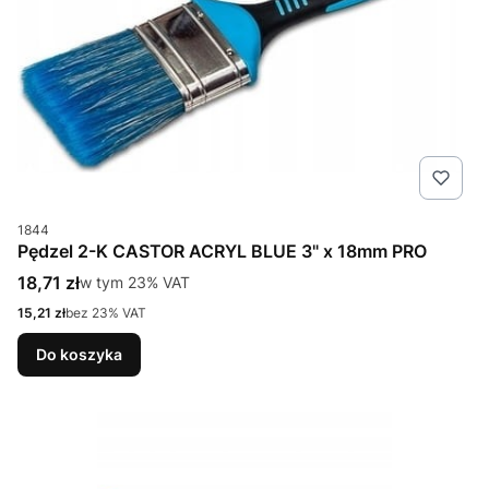
Kod produktu
1844
Pędzel 2-K CASTOR ACRYL BLUE 3" x 18mm PRO
Cena brutto
18,71 zł
w tym %s VAT
w tym
23%
VAT
Cena netto
15,21 zł
bez 23% VAT
Do koszyka