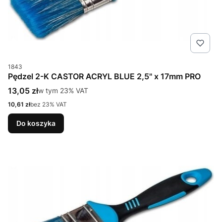
Kod produktu
1843
Pędzel 2-K CASTOR ACRYL BLUE 2,5" x 17mm PRO
Cena brutto
13,05 zł
w tym %s VAT
w tym
23%
VAT
Cena netto
10,61 zł
bez 23% VAT
Do koszyka