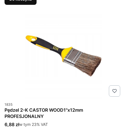
Kod produktu
1835
Pędzel 2-K CASTOR WOOD1"x12mm
PROFESJONALNY
Cena brutto
6,88 zł
w tym %s VAT
w tym
23%
VAT