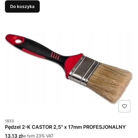
Do koszyka
Kod produktu
1833
Pędzel 2-K CASTOR 2,5" x 17mm PROFESJONALNY
Cena brutto
13,13 zł
w tym %s VAT
w tym
23%
VAT