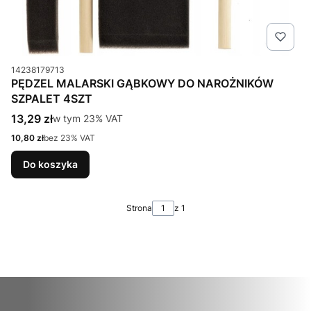
Kod produktu
14238179713
PĘDZEL MALARSKI GĄBKOWY DO NAROŻNIKÓW
SZPALET 4SZT
Cena brutto
13,29 zł
w tym %s VAT
w tym
23%
VAT
Cena netto
10,80 zł
bez 23% VAT
Do koszyka
Strona
z 1