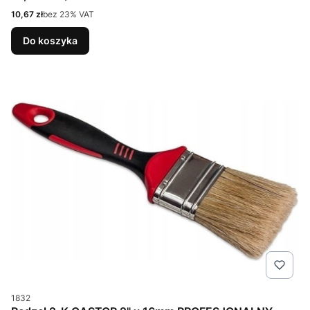
Cena netto
10,67 zł
bez 23% VAT
Do koszyka
Kod produktu
1832