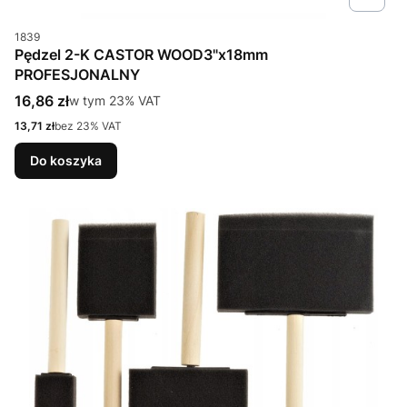
Kod produktu
1839
Pędzel 2-K CASTOR WOOD3"x18mm
PROFESJONALNY
Cena brutto
16,86 zł
w tym %s VAT
w tym
23%
VAT
Cena netto
13,71 zł
bez 23% VAT
Do koszyka