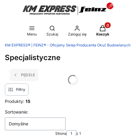
Produkty w koszy
Otwórz wyszukiwarkę
Menu
Szukaj
Zaloguj się
Koszyk
KM EXPRESS® | FEINZ® - Oficjalny Sklep Producenta Okuć Budowlanych
Specjalistyczne
PĘDZLE
Filtry
Produkty:
15
Lista produktów
Sortowanie:
Domyślne
Strona
z 1