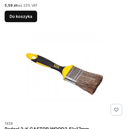
Cena netto
5,59 zł
bez 23% VAT
Do koszyka
Kod produktu
1838