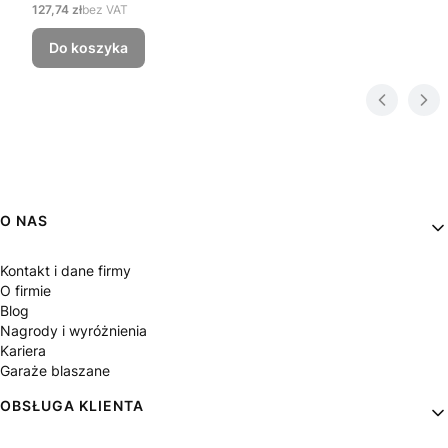
Cena
127,74 zł
bez VAT
Do koszyka
Linki w stopce
O NAS
Kontakt i dane firmy
O firmie
Blog
Nagrody i wyróżnienia
Kariera
Garaże blaszane
OBSŁUGA KLIENTA