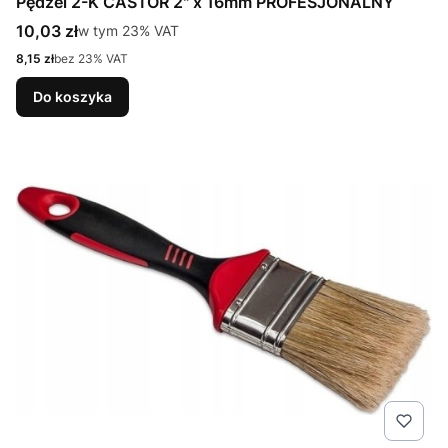
Pędzel 2-K CASTOR 2" x 16mm PROFESJONALNY
Cena brutto
10,03 zł
w tym %s VAT
w tym
23%
VAT
Cena netto
8,15 zł
bez 23% VAT
Do koszyka