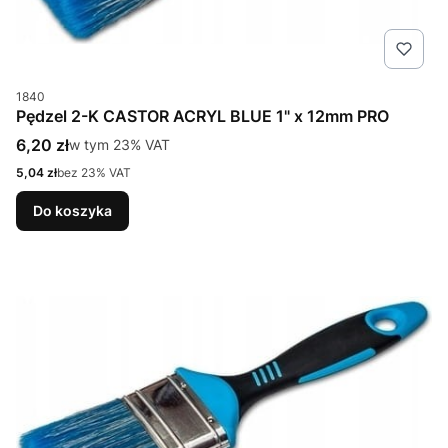
Kod produktu
1840
Pędzel 2-K CASTOR ACRYL BLUE 1" x 12mm PRO
Cena brutto
6,20 zł
w tym %s VAT
w tym
23%
VAT
Cena netto
5,04 zł
bez 23% VAT
Do koszyka