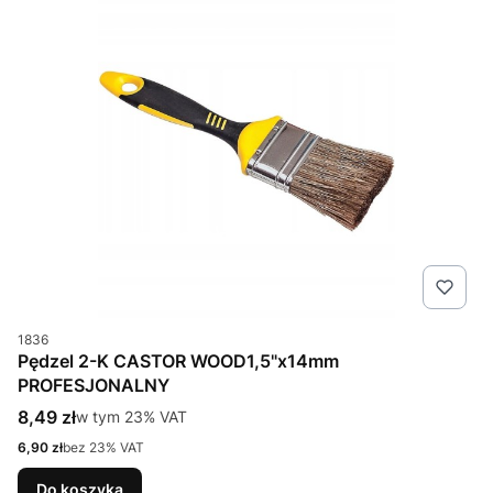
Kod produktu
1836
Pędzel 2-K CASTOR WOOD1,5"x14mm
PROFESJONALNY
Cena brutto
8,49 zł
w tym %s VAT
w tym
23%
VAT
Cena netto
6,90 zł
bez 23% VAT
Do koszyka