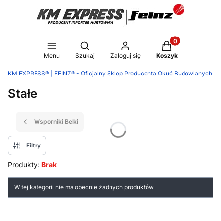
Produkty w koszy
Otwórz wyszukiwarkę
Menu
Szukaj
Zaloguj się
Koszyk
KM EXPRESS® | FEINZ® - Oficjalny Sklep Producenta Okuć Budowlanych
Stałe
Wsporniki Belki
Filtry
Produkty:
Brak
Lista produktów
W tej kategorii nie ma obecnie żadnych produktów