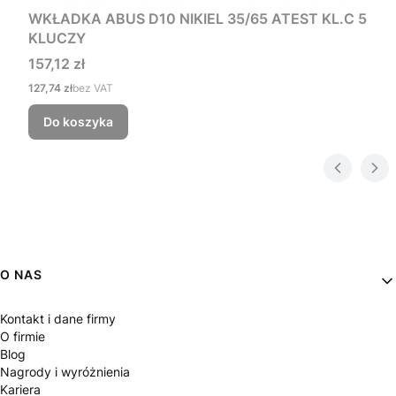
WKŁADKA ABUS D10 NIKIEL 35/65 ATEST KL.C 5
KLUCZY
Cena
157,12 zł
Cena
127,74 zł
bez VAT
Do koszyka
Linki w stopce
O NAS
Kontakt i dane firmy
O firmie
Blog
Nagrody i wyróżnienia
Kariera