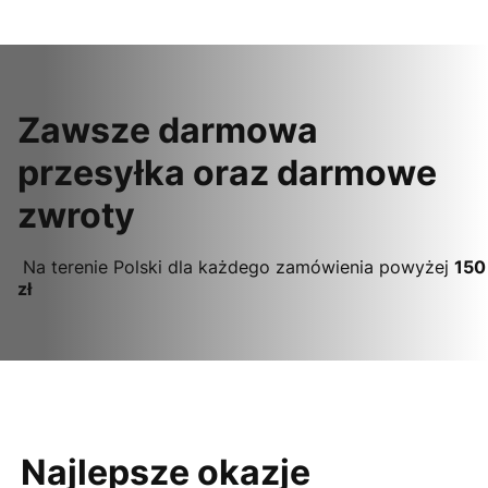
Zawsze darmowa
przesyłka oraz darmowe
zwroty
Na terenie Polski dla każdego zamówienia powyżej
150
zł
Najlepsze okazje