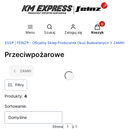
Produkty w koszy
Otwórz wyszukiwarkę
Menu
Szukaj
Zaloguj się
Koszyk
PRESS® | FEINZ® - Oficjalny Sklep Producenta Okuć Budowlanych
ZAMKI
Przeciwpożarowe
ZAMKI
Filtry
Produkty:
4
Lista produktów
Sortowanie:
Domyślne
Strona
z 1