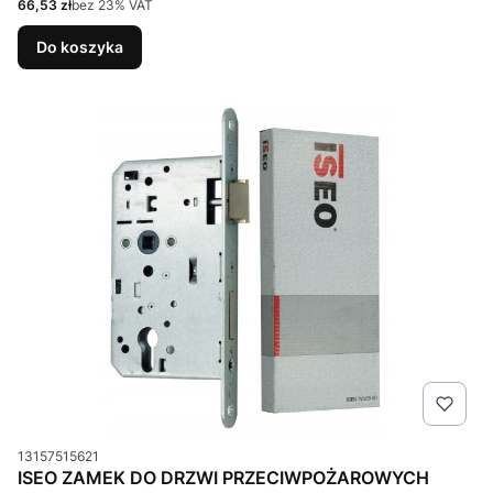
Cena netto
66,53 zł
bez 23% VAT
Do koszyka
Kod produktu
13157515621
ISEO ZAMEK DO DRZWI PRZECIWPOŻAROWYCH