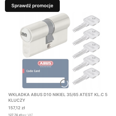
Sprawdź promocje
WKŁADKA ABUS D10 NIKIEL 35/65 ATEST KL.C 5
KLUCZY
Cena
157,12 zł
Cena
127,74 zł
bez VAT