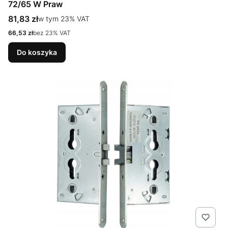
72/65 W Praw
Cena brutto
81,83 zł
w tym %s VAT
w tym
23%
VAT
Cena netto
66,53 zł
bez 23% VAT
Do koszyka