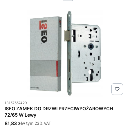
Kod produktu
13157557429
ISEO ZAMEK DO DRZWI PRZECIWPOŻAROWYCH
72/65 W Lewy
Cena brutto
81,83 zł
w tym %s VAT
w tym
23%
VAT