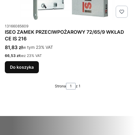
Kod produktu
13166085609
ISEO ZAMEK PRZECIWPOŻAROWY 72/65/9 WKŁAD
CE IS 216
Cena brutto
81,83 zł
w tym %s VAT
w tym
23%
VAT
Cena netto
66,53 zł
bez 23% VAT
Do koszyka
Strona
z 1