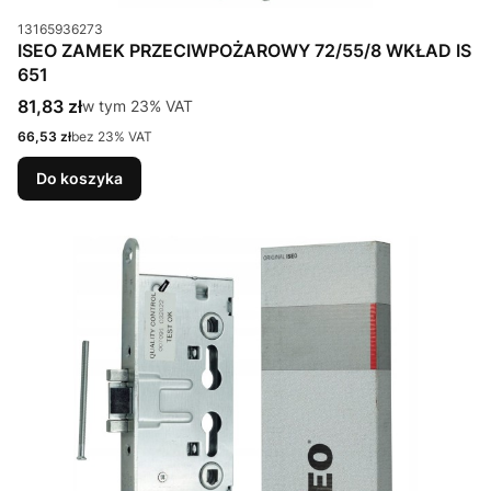
Kod produktu
13165936273
ISEO ZAMEK PRZECIWPOŻAROWY 72/55/8 WKŁAD IS
651
Cena brutto
81,83 zł
w tym %s VAT
w tym
23%
VAT
Cena netto
66,53 zł
bez 23% VAT
Do koszyka