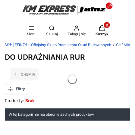
Produkty w koszy
Otwórz wyszukiwarkę
Menu
Szukaj
Zaloguj się
Koszyk
ESS® | FEINZ® - Oficjalny Sklep Producenta Okuć Budowlanych
CHEMIA
DO UDRAŻNIANIA RUR
CHEMIA
Filtry
Produkty:
Brak
Lista produktów
W tej kategorii nie ma obecnie żadnych produktów