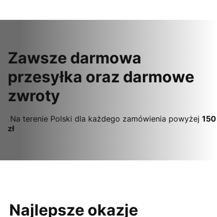
Zawsze darmowa
przesyłka oraz darmowe
zwroty
Na terenie Polski dla każdego zamówienia powyżej
150
zł
Najlepsze okazje