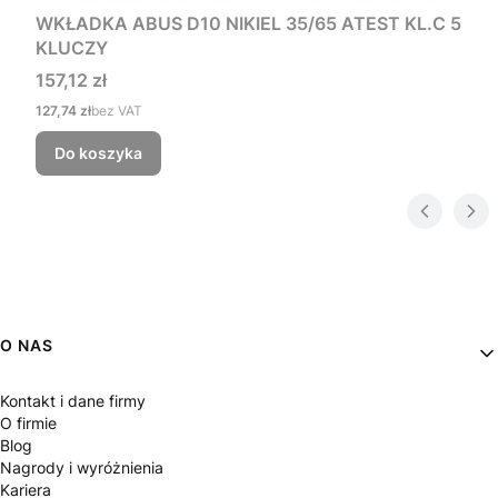
WKŁADKA ABUS D10 NIKIEL 35/65 ATEST KL.C 5
KLUCZY
Cena
157,12 zł
Cena
127,74 zł
bez VAT
Do koszyka
Linki w stopce
O NAS
Kontakt i dane firmy
O firmie
Blog
Nagrody i wyróżnienia
Kariera