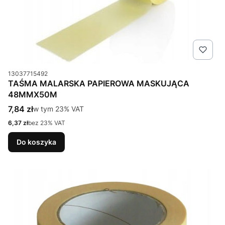
Kod produktu
13037715492
TAŚMA MALARSKA PAPIEROWA MASKUJĄCA
48MMX50M
Cena brutto
7,84 zł
w tym %s VAT
w tym
23%
VAT
Cena netto
6,37 zł
bez 23% VAT
Do koszyka