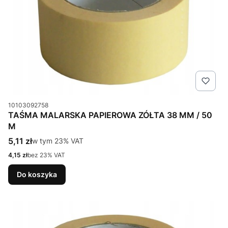
Kod produktu
10103092758
TAŚMA MALARSKA PAPIEROWA ZÓŁTA 38 MM / 50
M
Cena brutto
5,11 zł
w tym %s VAT
w tym
23%
VAT
Cena netto
4,15 zł
bez 23% VAT
Do koszyka