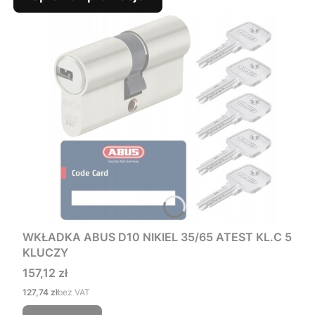
WKŁADKA ABUS D10 NIKIEL 35/65 ATEST KL.C 5
KLUCZY
Cena
157,12 zł
Cena
127,74 zł
bez VAT