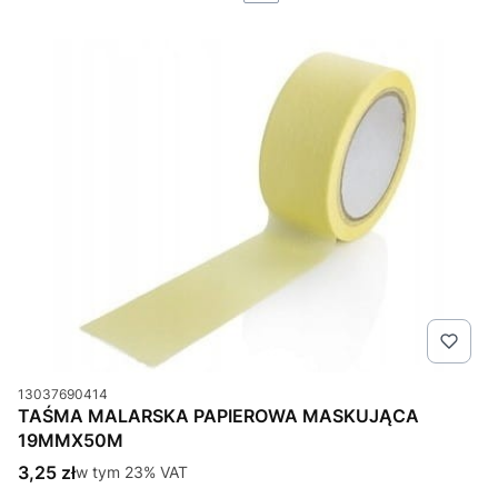
Kod produktu
13037690414
TAŚMA MALARSKA PAPIEROWA MASKUJĄCA
19MMX50M
Cena brutto
3,25 zł
w tym %s VAT
w tym
23%
VAT