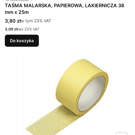
TAŚMA MALARSKA, PAPIEROWA, LAKIERNICZA 38
mm x 25m
Cena brutto
3,80 zł
w tym %s VAT
w tym
23%
VAT
Cena netto
3,09 zł
bez 23% VAT
Do koszyka