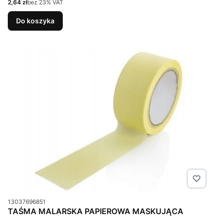
Cena netto
2,64 zł
bez 23% VAT
Do koszyka
Kod produktu
13037696851
TAŚMA MALARSKA PAPIEROWA MASKUJĄCA