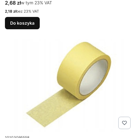
Cena brutto
2,68 zł
w tym %s VAT
w tym
23%
VAT
Cena netto
2,18 zł
bez 23% VAT
Do koszyka
Kod produktu
10103095558