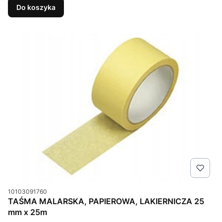
Do koszyka
Kod produktu
10103091760
TAŚMA MALARSKA, PAPIEROWA, LAKIERNICZA 25
mm x 25m