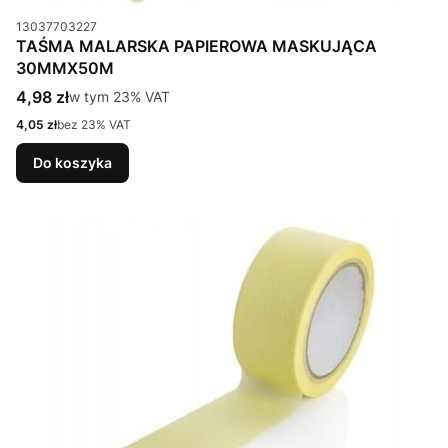
Kod produktu
13037703227
TAŚMA MALARSKA PAPIEROWA MASKUJĄCA
30MMX50M
Cena brutto
4,98 zł
w tym %s VAT
w tym
23%
VAT
Cena netto
4,05 zł
bez 23% VAT
Do koszyka