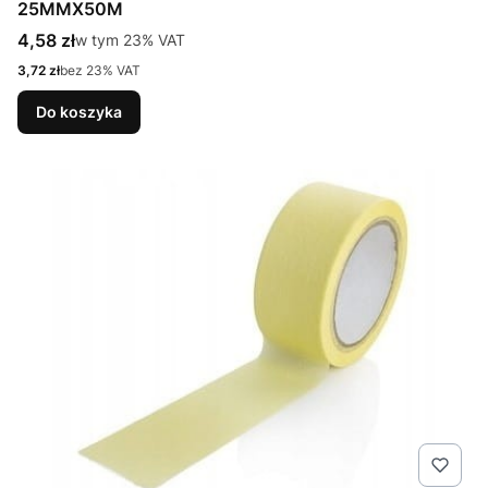
25MMX50M
Cena brutto
4,58 zł
w tym %s VAT
w tym
23%
VAT
Cena netto
3,72 zł
bez 23% VAT
Do koszyka