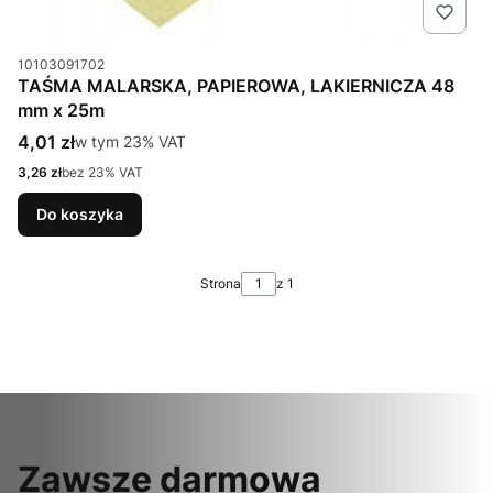
Kod produktu
10103091702
TAŚMA MALARSKA, PAPIEROWA, LAKIERNICZA 48
mm x 25m
Cena brutto
4,01 zł
w tym %s VAT
w tym
23%
VAT
Cena netto
3,26 zł
bez 23% VAT
Do koszyka
Strona
z 1
Zawsze darmowa