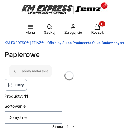
Produkty w koszy
Otwórz wyszukiwarkę
Menu
Szukaj
Zaloguj się
Koszyk
KM EXPRESS® | FEINZ® - Oficjalny Sklep Producenta Okuć Budowlanych
Papierowe
Taśmy malarskie
Filtry
Produkty:
11
Lista produktów
Sortowanie:
Domyślne
Strona
z 1