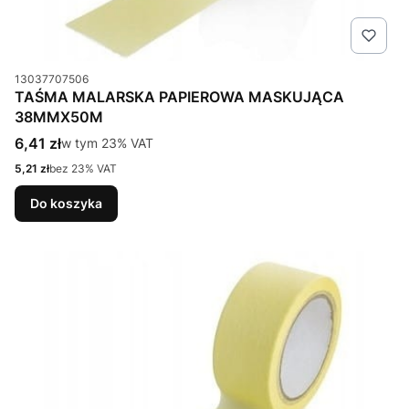
Kod produktu
13037707506
TAŚMA MALARSKA PAPIEROWA MASKUJĄCA
38MMX50M
Cena brutto
6,41 zł
w tym %s VAT
w tym
23%
VAT
Cena netto
5,21 zł
bez 23% VAT
Do koszyka