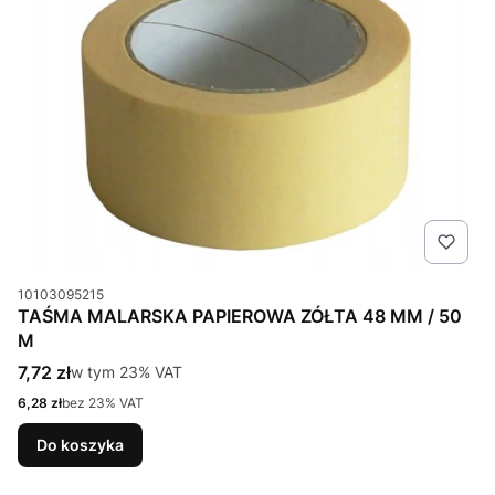
Kod produktu
10103095215
TAŚMA MALARSKA PAPIEROWA ZÓŁTA 48 MM / 50
M
Cena brutto
7,72 zł
w tym %s VAT
w tym
23%
VAT
Cena netto
6,28 zł
bez 23% VAT
Do koszyka