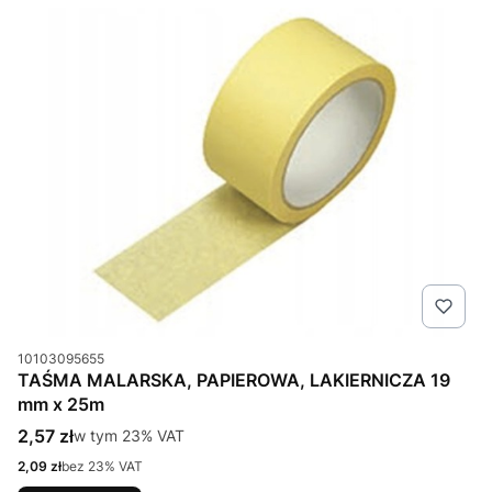
Kod produktu
10103095655
TAŚMA MALARSKA, PAPIEROWA, LAKIERNICZA 19
mm x 25m
Cena brutto
2,57 zł
w tym %s VAT
w tym
23%
VAT
Cena netto
2,09 zł
bez 23% VAT