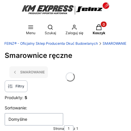
Produkty w koszy
Otwórz wyszukiwarkę
Menu
Szukaj
Zaloguj się
Koszyk
| FEINZ® - Oficjalny Sklep Producenta Okuć Budowlanych
SMAROWANIE
Smarownice ręczne
SMAROWANIE
Filtry
Produkty:
5
Lista produktów
Sortowanie:
Domyślne
Strona
z 1