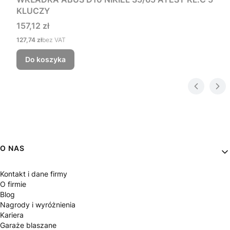
KLUCZY
Cena
157,12 zł
Cena
127,74 zł
bez VAT
Do koszyka
Linki w stopce
O NAS
Kontakt i dane firmy
O firmie
Blog
Nagrody i wyróżnienia
Kariera
Garaże blaszane