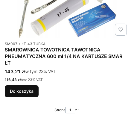
Kod produktu
SM007 + ŁT-43 TUBKA
SMAROWNICA TOWOTNICA TAWOTNICA
PNEUMATYCZNA 600 ml 1/4 NA KARTUSZE SMAR
ŁT
Cena brutto
143,21 zł
w tym %s VAT
w tym
23%
VAT
Cena netto
116,43 zł
bez 23% VAT
Do koszyka
Strona
z 1