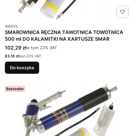
Kod produktu
SM005
SMAROWNICA RĘCZNA TAWOTNICA TOWOTNICA
500 ml DO KALAMITKI NA KARTUSZE SMAR
Cena brutto
102,29 zł
w tym %s VAT
w tym
23%
VAT
Cena netto
83,16 zł
bez 23% VAT
Do koszyka
Bestseller