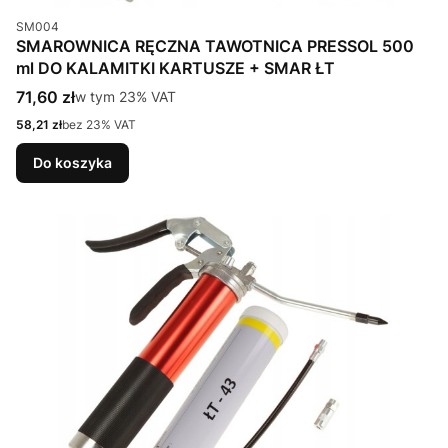
Kod produktu
SM004
SMAROWNICA RĘCZNA TAWOTNICA PRESSOL 500
ml DO KALAMITKI KARTUSZE + SMAR ŁT
Cena brutto
71,60 zł
w tym %s VAT
w tym
23%
VAT
Cena netto
58,21 zł
bez 23% VAT
Do koszyka