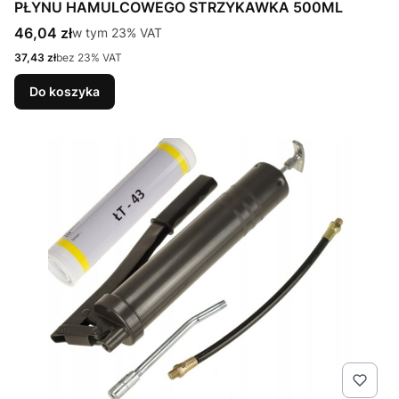
PŁYNU HAMULCOWEGO STRZYKAWKA 500ML
Cena brutto
46,04 zł
w tym %s VAT
w tym
23%
VAT
Cena netto
37,43 zł
bez 23% VAT
Do koszyka