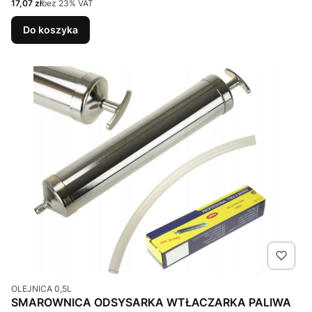
Cena netto
17,07 zł
bez 23% VAT
Do koszyka
Kod produktu
OLEJNICA 0,5L
SMAROWNICA ODSYSARKA WTŁACZARKA PALIWA