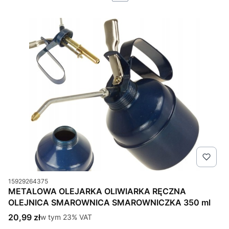
Kod produktu
15929264375
METALOWA OLEJARKA OLIWIARKA RĘCZNA
OLEJNICA SMAROWNICA SMAROWNICZKA 350 ml
Cena brutto
20,99 zł
w tym %s VAT
w tym
23%
VAT