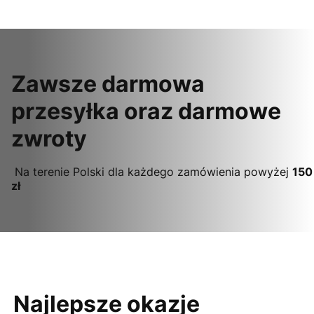
Zawsze darmowa
przesyłka oraz darmowe
zwroty
Na terenie Polski dla każdego zamówienia powyżej
150
zł
Najlepsze okazje