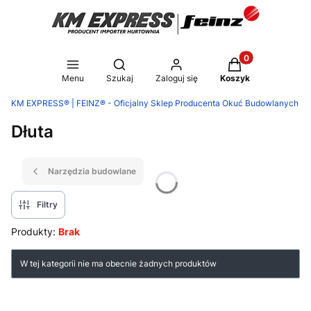
Produkty w koszy
Otwórz wyszukiwarkę
Menu
Szukaj
Zaloguj się
Koszyk
KM EXPRESS® | FEINZ® - Oficjalny Sklep Producenta Okuć Budowlanych
Dłuta
Narzędzia budowlane
Filtry
Produkty:
Brak
Lista produktów
W tej kategorii nie ma obecnie żadnych produktów