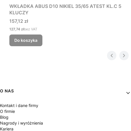
WKŁADKA ABUS D10 NIKIEL 35/65 ATEST KL.C 5
KLUCZY
Cena
157,12 zł
Cena
127,74 zł
bez VAT
Do koszyka
Linki w stopce
O NAS
Kontakt i dane firmy
O firmie
Blog
Nagrody i wyróżnienia
Kariera