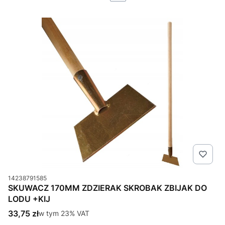
Kod produktu
14238791585
SKUWACZ 170MM ZDZIERAK SKROBAK ZBIJAK DO
LODU +KIJ
Cena brutto
33,75 zł
w tym %s VAT
w tym
23%
VAT