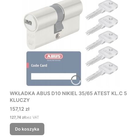
WKŁADKA ABUS D10 NIKIEL 35/65 ATEST KL.C 5
KLUCZY
Cena
157,12 zł
Cena
127,74 zł
bez VAT
Do koszyka