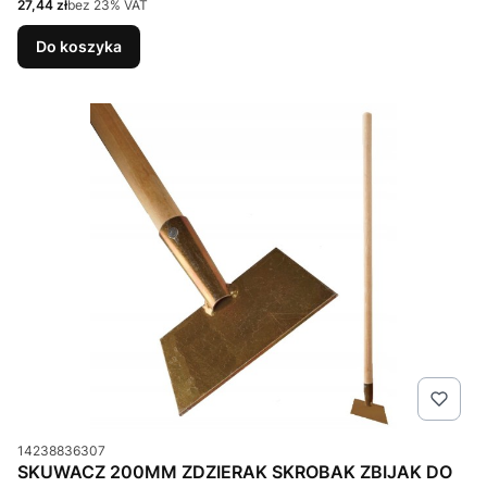
Cena netto
27,44 zł
bez 23% VAT
Do koszyka
Kod produktu
14238836307
SKUWACZ 200MM ZDZIERAK SKROBAK ZBIJAK DO