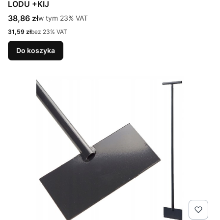
LODU +KIJ
Cena brutto
38,86 zł
w tym %s VAT
w tym
23%
VAT
Cena netto
31,59 zł
bez 23% VAT
Do koszyka