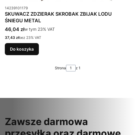
Kod produktu
14239101179
SKUWACZ ZDZIERAK SKROBAK ZBIJAK LODU
ŚNIEGU METAL
Cena brutto
46,04 zł
w tym %s VAT
w tym
23%
VAT
Cena netto
37,43 zł
bez 23% VAT
Do koszyka
Strona
z 1
Zawsze darmowa
przesyłka oraz darmowe