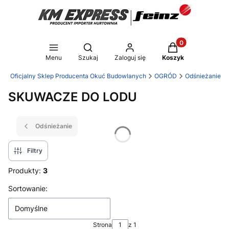
Produkty w koszy
Otwórz wyszukiwarkę
Menu
Szukaj
Zaloguj się
Koszyk
 - Oficjalny Sklep Producenta Okuć Budowlanych
OGRÓD
Odśnieżanie
SKUWACZE DO LODU
Odśnieżanie
Filtry
Produkty:
3
Lista produktów
Sortowanie:
Domyślne
Strona
z 1