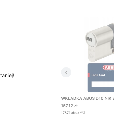
aniej!
WKŁADKA ABUS D10 NIKIE
Cena
157,12 zł
Cena
127,74 zł
bez VAT