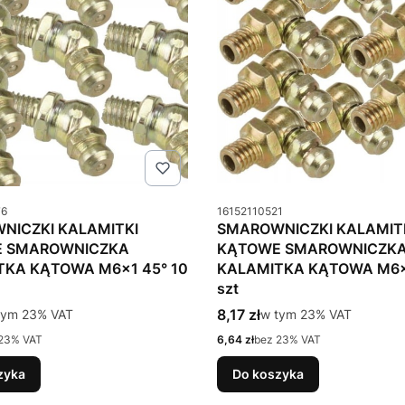
u
Kod produktu
76
16152110521
NICZKI KALAMITKI
SMAROWNICZKI KALAMIT
 SMAROWNICZKA
KĄTOWE SMAROWNICZK
TKA KĄTOWA M6x1 45° 10
KALAMITKA KĄTOWA M6x1
szt
tto
Cena brutto
tym %s VAT
8,17 zł
w tym %s VAT
tym
23%
VAT
w tym
23%
VAT
Cena netto
23% VAT
6,64 zł
bez 23% VAT
zyka
Do koszyka