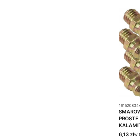
Kod produkt
161520834
SMAROW
PROSTE
KALAMIT
Cena bru
6,13 zł
w 
w 