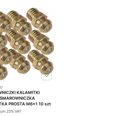
u
47
NICZKI KALAMITKI
 SMAROWNICZKA
KA PROSTA M6x1 10 szt
tto
tym %s VAT
tym
23%
VAT