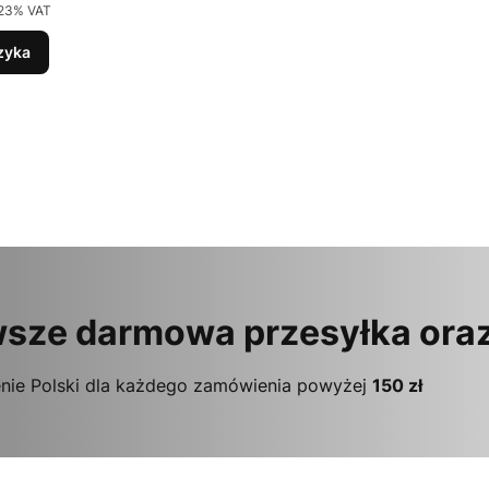
23% VAT
zyka
sze darmowa przesyłka ora
nie Polski dla każdego zamówienia powyżej
150 zł