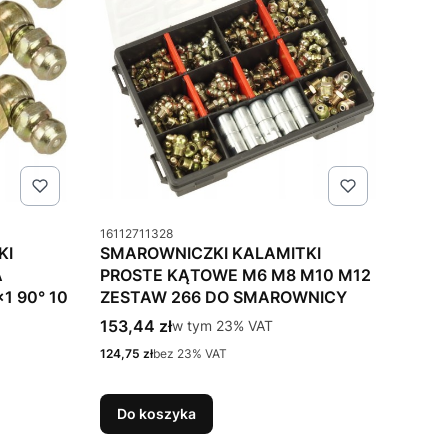
Kod produktu
16112711328
KI
SMAROWNICZKI KALAMITKI
A
PROSTE KĄTOWE M6 M8 M10 M12
 90° 10
ZESTAW 266 DO SMAROWNICY
Cena brutto
153,44 zł
w tym %s VAT
w tym
23%
VAT
Cena netto
124,75 zł
bez 23% VAT
Do koszyka