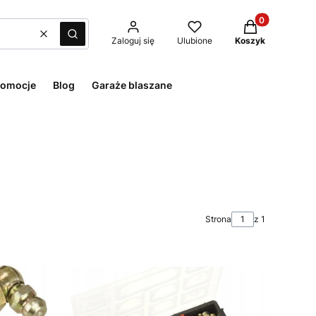
Produkty w kos
Wyczyść
Szukaj
Zaloguj się
Ulubione
Koszyk
romocje
Blog
Garaże blaszane
Strona
z 1