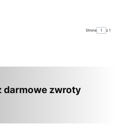
Strona
z 1
z darmowe zwroty