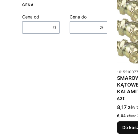
CENA
Cena od
Cena do
zł
zł
Kod produkt
161521007
SMAROW
KĄTOWE
KALAMI
szt
Cena bru
8,17 zł
w 
w 
Cena netto
6,64 zł
bez 
Do kos