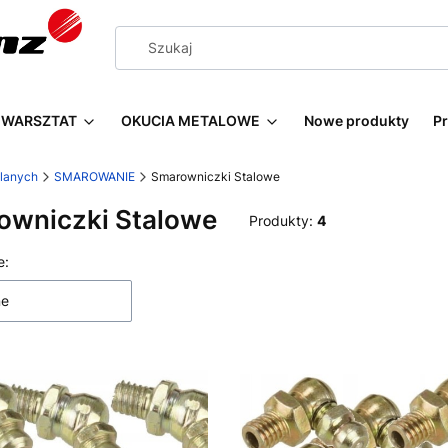
WARSZTAT
OKUCIA METALOWE
Nowe produkty
P
wlanych
SMAROWANIE
Smarowniczki Stalowe
owniczki Stalowe
Produkty:
4
 produktów
e:
ne