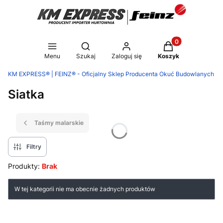
Produkty w koszy
Otwórz wyszukiwarkę
Menu
Szukaj
Zaloguj się
Koszyk
KM EXPRESS® | FEINZ® - Oficjalny Sklep Producenta Okuć Budowlanych
Siatka
Taśmy malarskie
Filtry
Produkty:
Brak
Lista produktów
W tej kategorii nie ma obecnie żadnych produktów