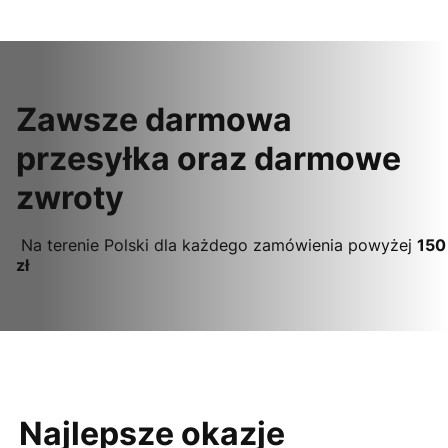
Zawsze darmowa
przesyłka oraz darmowe
zwroty
Na terenie Polski dla każdego zamówienia powyżej
150
zł
Najlepsze okazje