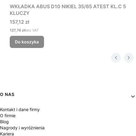
WKŁADKA ABUS D10 NIKIEL 35/65 ATEST KL.C 5
KLUCZY
Cena
157,12 zł
Cena
127,74 zł
bez VAT
Do koszyka
Linki w stopce
O NAS
Kontakt i dane firmy
O firmie
Blog
Nagrody i wyróżnienia
Kariera