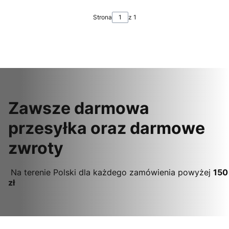
Strona
z 1
Zawsze darmowa
przesyłka oraz darmowe
zwroty
Na terenie Polski dla każdego zamówienia powyżej
150
zł