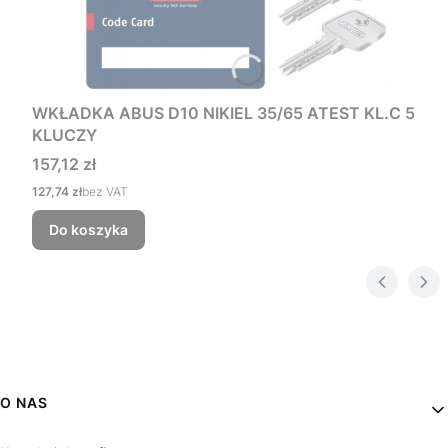
WKŁADKA ABUS D10 NIKIEL 35/65 ATEST KL.C 5
KLUCZY
Cena
157,12 zł
Cena
127,74 zł
bez VAT
Do koszyka
Linki w stopce
O NAS