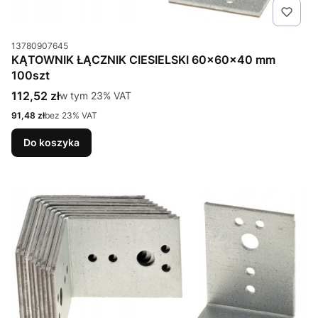
Kod produktu
13780907645
KĄTOWNIK ŁĄCZNIK CIESIELSKI 60x60x40 mm
100szt
Cena brutto
112,52 zł
w tym %s VAT
w tym
23%
VAT
Cena netto
91,48 zł
bez 23% VAT
Do koszyka