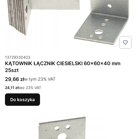
Kod produktu
13729330423
KĄTOWNIK ŁĄCZNIK CIESIELSKI 60x60x40 mm
25szt
Cena brutto
29,66 zł
w tym %s VAT
w tym
23%
VAT
Cena netto
24,11 zł
bez 23% VAT
Do koszyka