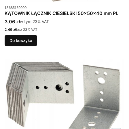
Kod produktu
13685159999
KĄTOWNIK ŁĄCZNIK CIESIELSKI 50x50x40 mm PL
Cena brutto
3,06 zł
w tym %s VAT
w tym
23%
VAT
Cena netto
2,49 zł
bez 23% VAT
Do koszyka