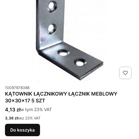
Kod produktu
10097878388
KĄTOWNIK ŁĄCZNIKOWY ŁĄCZNIK MEBLOWY
30x30x17 5 SZT
Cena brutto
4,13 zł
w tym %s VAT
w tym
23%
VAT
Cena netto
3,36 zł
bez 23% VAT
Do koszyka