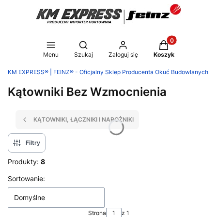
Produkty w koszy
Otwórz wyszukiwarkę
Menu
Szukaj
Zaloguj się
Koszyk
KM EXPRESS® | FEINZ® - Oficjalny Sklep Producenta Okuć Budowlanych
Kątowniki Bez Wzmocnienia
KĄTOWNIKI, ŁĄCZNIKI I NAROŻNIKI
Filtry
Produkty:
8
Lista produktów
Sortowanie:
Domyślne
Strona
z 1