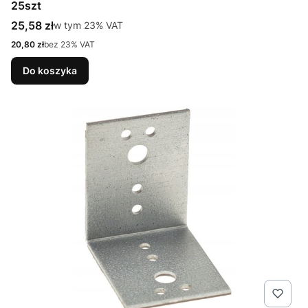
25szt
Cena brutto
25,58 zł
w tym %s VAT
w tym
23%
VAT
Cena netto
20,80 zł
bez 23% VAT
Do koszyka