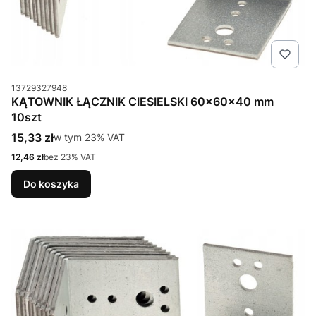
Kod produktu
13729327948
KĄTOWNIK ŁĄCZNIK CIESIELSKI 60x60x40 mm
10szt
Cena brutto
15,33 zł
w tym %s VAT
w tym
23%
VAT
Cena netto
12,46 zł
bez 23% VAT
Do koszyka