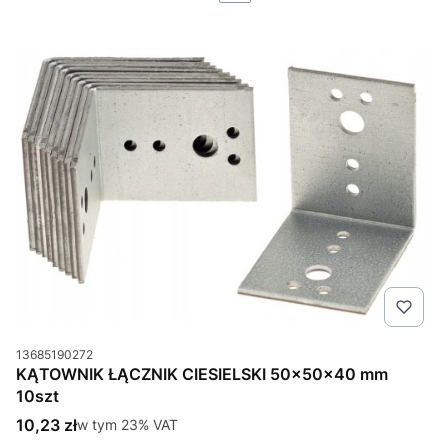
Kod produktu
13685190272
KĄTOWNIK ŁĄCZNIK CIESIELSKI 50x50x40 mm
10szt
Cena brutto
10,23 zł
w tym %s VAT
w tym
23%
VAT