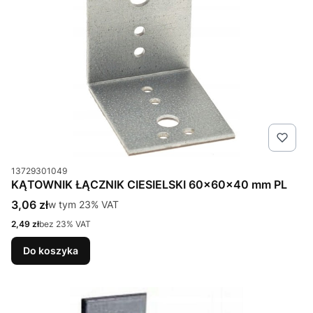
Kod produktu
13729301049
KĄTOWNIK ŁĄCZNIK CIESIELSKI 60x60x40 mm PL
Cena brutto
3,06 zł
w tym %s VAT
w tym
23%
VAT
Cena netto
2,49 zł
bez 23% VAT
Do koszyka