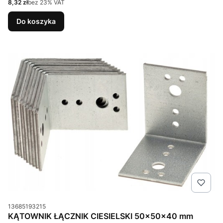
Cena netto
8,32 zł
bez 23% VAT
Do koszyka
Kod produktu
13685193215
KĄTOWNIK ŁĄCZNIK CIESIELSKI 50x50x40 mm