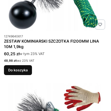
Kod produktu
12749640617
ZESTAW KOMINIARSKI SZCZOTKA FI200MM LINA
10M 1,9kg
Cena brutto
60,25 zł
w tym %s VAT
w tym
23%
VAT
Cena netto
48,98 zł
bez 23% VAT
Do koszyka