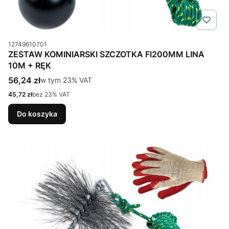
Kod produktu
12749610701
ZESTAW KOMINIARSKI SZCZOTKA FI200MM LINA
10M + RĘK
Cena brutto
56,24 zł
w tym %s VAT
w tym
23%
VAT
Cena netto
45,72 zł
bez 23% VAT
Do koszyka