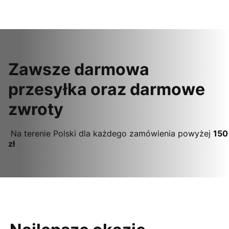
Zawsze darmowa
przesyłka oraz darmowe
zwroty
Na terenie Polski dla każdego zamówienia powyżej
150
zł