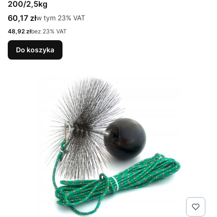
200/2,5kg
Cena brutto
60,17 zł
w tym %s VAT
w tym
23%
VAT
Cena netto
48,92 zł
bez 23% VAT
Do koszyka