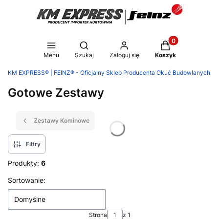
Produkty w koszy
Otwórz wyszukiwarkę
Menu
Szukaj
Zaloguj się
Koszyk
KM EXPRESS® | FEINZ® - Oficjalny Sklep Producenta Okuć Budowlanych
Gotowe Zestawy
Zestawy Kominowe
Filtry
Produkty:
6
Lista produktów
Sortowanie:
Domyślne
Strona
z 1