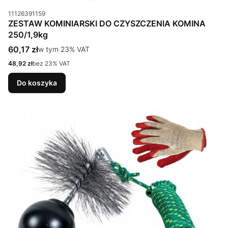
Kod produktu
11126391159
ZESTAW KOMINIARSKI DO CZYSZCZENIA KOMINA
250/1,9kg
Cena brutto
60,17 zł
w tym %s VAT
w tym
23%
VAT
Cena netto
48,92 zł
bez 23% VAT
Do koszyka