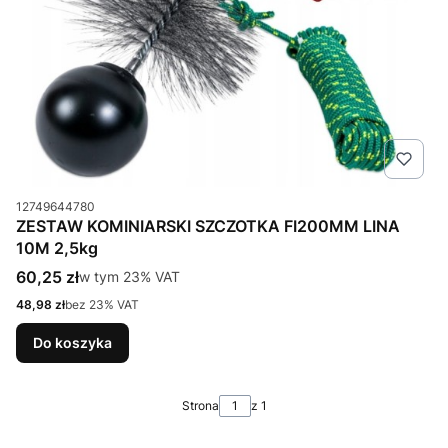
Kod produktu
12749644780
ZESTAW KOMINIARSKI SZCZOTKA FI200MM LINA
10M 2,5kg
Cena brutto
60,25 zł
w tym %s VAT
w tym
23%
VAT
Cena netto
48,98 zł
bez 23% VAT
Do koszyka
Strona
z 1