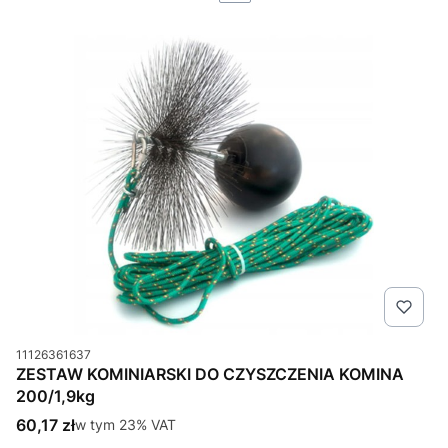
Kod produktu
11126361637
ZESTAW KOMINIARSKI DO CZYSZCZENIA KOMINA
200/1,9kg
Cena brutto
60,17 zł
w tym %s VAT
w tym
23%
VAT