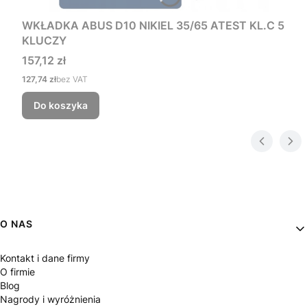
WKŁADKA ABUS D10 NIKIEL 35/65 ATEST KL.C 5
KLUCZY
Cena
157,12 zł
Cena
127,74 zł
bez VAT
Do koszyka
Linki w stopce
O NAS
Kontakt i dane firmy
O firmie
Blog
Nagrody i wyróżnienia