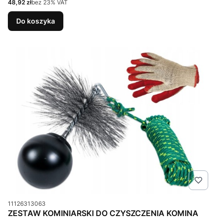
Cena netto
48,92 zł
bez 23% VAT
Do koszyka
Kod produktu
11126313063
ZESTAW KOMINIARSKI DO CZYSZCZENIA KOMINA