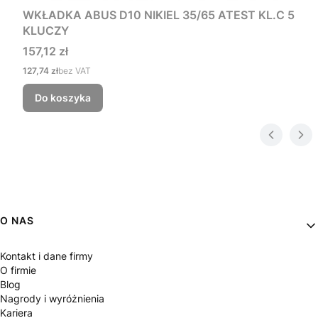
WKŁADKA ABUS D10 NIKIEL 35/65 ATEST KL.C 5
KLUCZY
Cena
157,12 zł
Cena
127,74 zł
bez VAT
Do koszyka
Linki w stopce
O NAS
Kontakt i dane firmy
O firmie
Blog
Nagrody i wyróżnienia
Kariera