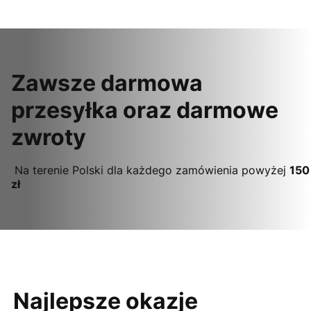
Zawsze darmowa
przesyłka oraz darmowe
zwroty
Na terenie Polski dla każdego zamówienia powyżej
150
zł
Najlepsze okazje