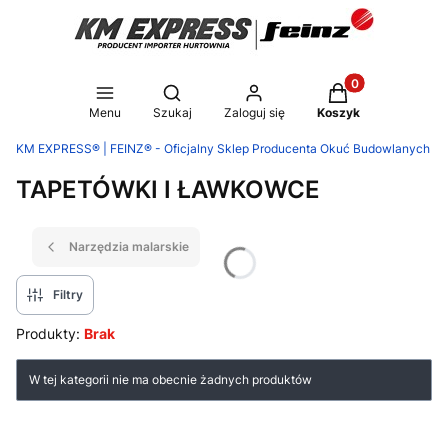
Produkty w koszy
Otwórz wyszukiwarkę
Menu
Szukaj
Zaloguj się
Koszyk
KM EXPRESS® | FEINZ® - Oficjalny Sklep Producenta Okuć Budowlanych
TAPETÓWKI I ŁAWKOWCE
Narzędzia malarskie
Filtry
Produkty:
Brak
Lista produktów
W tej kategorii nie ma obecnie żadnych produktów