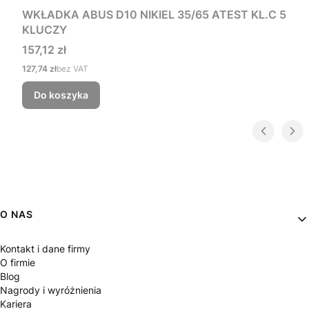
WKŁADKA ABUS D10 NIKIEL 35/65 ATEST KL.C 5
KLUCZY
Cena
157,12 zł
Cena
127,74 zł
bez VAT
Do koszyka
Linki w stopce
O NAS
Kontakt i dane firmy
O firmie
Blog
Nagrody i wyróżnienia
Kariera