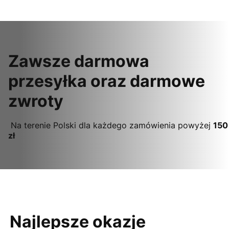
Zawsze darmowa
przesyłka oraz darmowe
zwroty
Na terenie Polski dla każdego zamówienia powyżej
150
zł
Najlepsze okazje