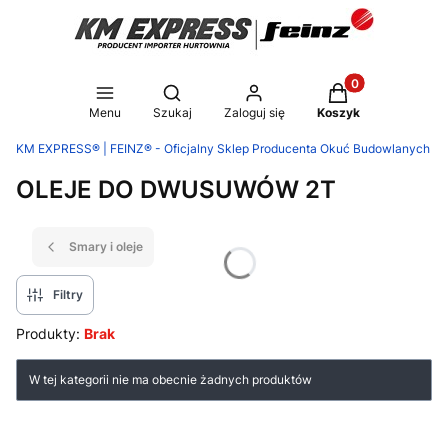
Produkty w koszy
Otwórz wyszukiwarkę
Menu
Szukaj
Zaloguj się
Koszyk
KM EXPRESS® | FEINZ® - Oficjalny Sklep Producenta Okuć Budowlanych
OLEJE DO DWUSUWÓW 2T
Smary i oleje
Filtry
Produkty:
Brak
Lista produktów
W tej kategorii nie ma obecnie żadnych produktów