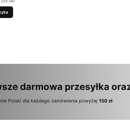
 23% VAT
zyka
sze darmowa przesyłka ora
nie Polski dla każdego zamówienia powyżej
150 zł