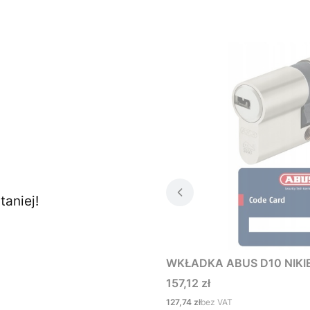
aniej!
WKŁADKA ABUS D10 NIKIE
Cena
157,12 zł
Cena
127,74 zł
bez VAT