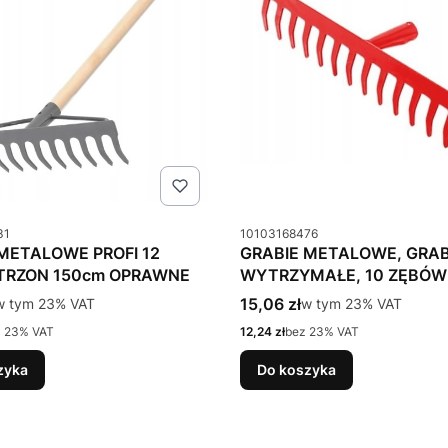
u
Kod produktu
31
10103168476
METALOWE PROFI 12
GRABIE METALOWE, GRAB
TRZON 150cm OPRAWNE
WYTRZYMAŁE, 10 ZĘBÓW
tto
Cena brutto
w tym %s VAT
15,06 zł
w tym %s VAT
w tym
23%
VAT
w tym
23%
VAT
Cena netto
z 23% VAT
12,24 zł
bez 23% VAT
zyka
Do koszyka