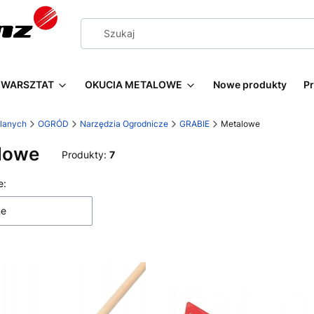
WARSZTAT
OKUCIA METALOWE
Nowe produkty
P
wlanych
OGRÓD
Narzędzia Ogrodnicze
GRABIE
Metalowe
lowe
Produkty:
7
 produktów
e:
ne