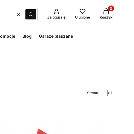
Produkty w kos
Wyczyść
Szukaj
Zaloguj się
Ulubione
Koszyk
romocje
Blog
Garaże blaszane
Strona
z 1