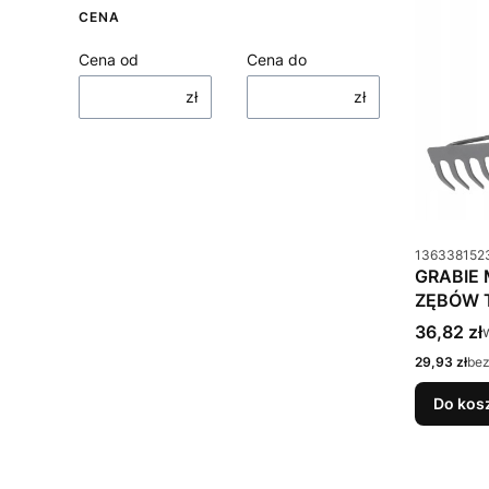
CENA
Cena od
Cena do
zł
zł
Kod produkt
136338152
GRABIE 
ZĘBÓW 
Cena bru
36,82 zł
Cena netto
29,93 zł
be
Do kos