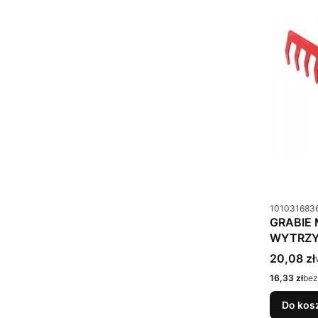
Kod produkt
101031683
GRABIE 
WYTRZY
Cena bru
20,08 zł
Cena netto
16,33 zł
bez
Do kos