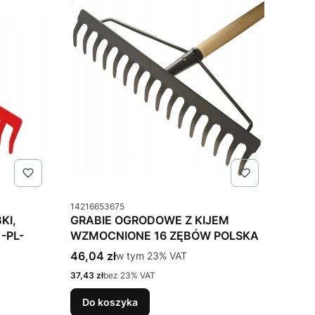
Kod produktu
14216653675
KI,
GRABIE OGRODOWE Z KIJEM
-PL-
WZMOCNIONE 16 ZĘBÓW POLSKA
Cena brutto
46,04 zł
w tym %s VAT
w tym
23%
VAT
Cena netto
37,43 zł
bez 23% VAT
Do koszyka