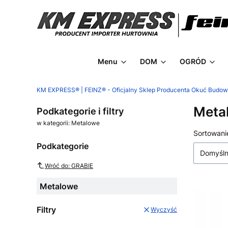
Menu
DOM
OGRÓD
KM EXPRESS® | FEINZ® - Oficjalny Sklep Producenta Okuć Budo
Meta
Podkategorie i filtry
w kategorii: Metalowe
Lista
Sortowani
Podkategorie
Domyśl
Wróć do: GRABIE
Metalowe
Filtry
Wyczyść