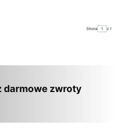
Strona
z 1
z darmowe zwroty