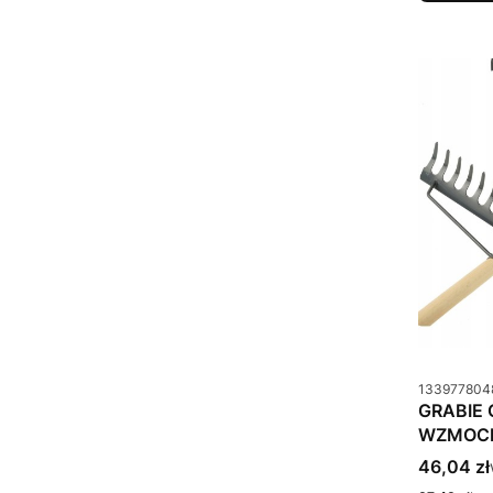
Kod produkt
133977804
GRABIE
WZMOCN
Cena bru
46,04 zł