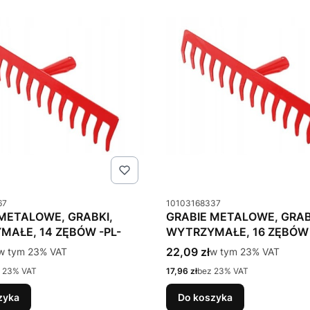
u
Kod produktu
67
10103168337
METALOWE, GRABKI,
GRABIE METALOWE, GRAB
MAŁE, 14 ZĘBÓW -PL-
WYTRZYMAŁE, 16 ZĘBÓW 
tto
Cena brutto
w tym %s VAT
22,09 zł
w tym %s VAT
w tym
23%
VAT
w tym
23%
VAT
Cena netto
 23% VAT
17,96 zł
bez 23% VAT
zyka
Do koszyka