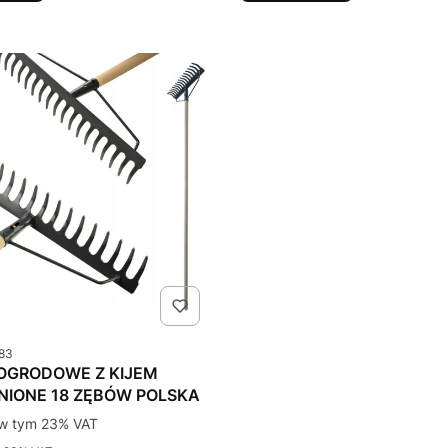
u
83
 OGRODOWE Z KIJEM
IONE 18 ZĘBÓW POLSKA
tto
w tym %s VAT
w tym
23%
VAT