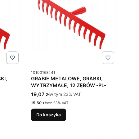
Kod produktu
10103168441
KI,
GRABIE METALOWE, GRABKI,
WYTRZYMAŁE, 12 ZĘBÓW -PL-
Cena brutto
19,07 zł
w tym %s VAT
w tym
23%
VAT
Cena netto
15,50 zł
bez 23% VAT
Do koszyka