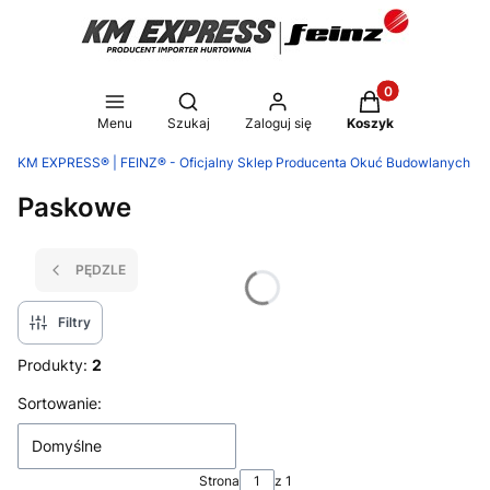
Produkty w koszy
Otwórz wyszukiwarkę
Menu
Szukaj
Zaloguj się
Koszyk
KM EXPRESS® | FEINZ® - Oficjalny Sklep Producenta Okuć Budowlanych
Paskowe
PĘDZLE
Filtry
Produkty:
2
Lista produktów
Sortowanie:
Domyślne
Strona
z 1