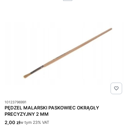
Kod produktu
10123796991
PĘDZEL MALARSKI PASKOWIEC OKRĄGŁY
PRECYZYJNY 2 MM
Cena brutto
2,00 zł
w tym %s VAT
w tym
23%
VAT