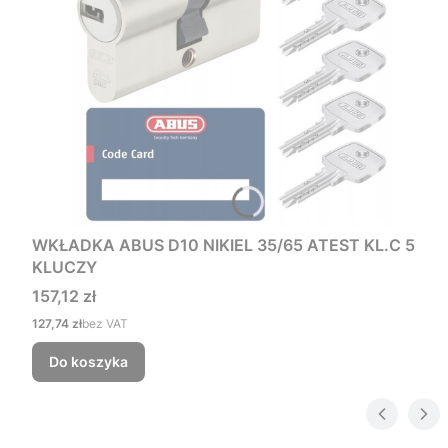
WKŁADKA ABUS D10 NIKIEL 35/65 ATEST KL.C 5
KLUCZY
Cena
157,12 zł
Cena
127,74 zł
bez VAT
Do koszyka