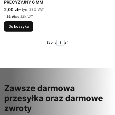
PRECYZYJNY 6 MM
Cena brutto
2,00 zł
w tym %s VAT
w tym
23%
VAT
Cena netto
1,63 zł
bez 23% VAT
Do koszyka
Strona
z 1
Zawsze darmowa
przesyłka oraz darmowe
zwroty