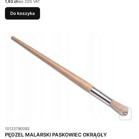
Cena netto
1,63 zł
bez 23% VAT
Do koszyka
Kod produktu
10123790082
PĘDZEL MALARSKI PASKOWIEC OKRĄGŁY