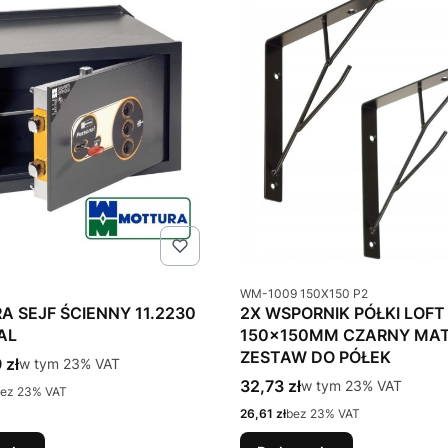
u
Kod produktu
WM-1009 150X150 P2
 SEJF ŚCIENNY 11.2230
2X WSPORNIK PÓŁKI LOFT
AL
150x150MM CZARNY MAT
ZESTAW DO PÓŁEK
tto
 zł
w tym %s VAT
w tym
23%
VAT
Cena brutto
32,73 zł
w tym %s VAT
w tym
23%
VAT
ez 23% VAT
Cena netto
26,61 zł
bez 23% VAT