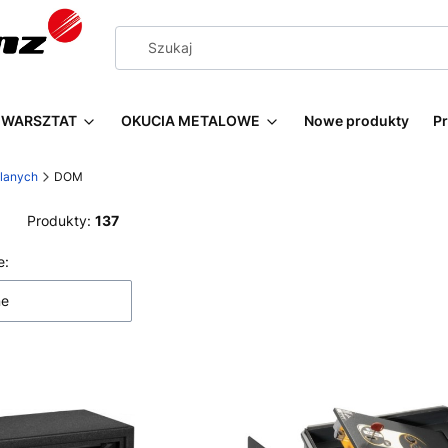
WARSZTAT
OKUCIA METALOWE
Nowe produkty
P
wlanych
DOM
Produkty:
137
 produktów
e:
ne