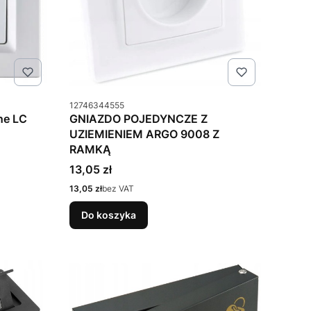
Kod produktu
12746344555
ne LC
GNIAZDO POJEDYNCZE Z
UZIEMIENIEM ARGO 9008 Z
RAMKĄ
Cena
13,05 zł
Cena
13,05 zł
bez VAT
Do koszyka