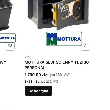
Kod produktu
2725
OWY
MOTTURA SEJF ŚCIENNY 11.2130
PERSONAL
Cena brutto
1 799,99 zł
w tym %s VAT
w tym
23%
VAT
Cena netto
1 463,41 zł
bez 23% VAT
Do koszyka