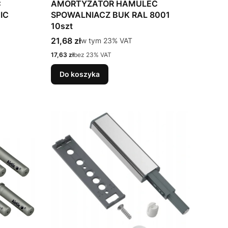
C
AMORTYZATOR HAMULEC
IC
SPOWALNIACZ BUK RAL 8001
10szt
Cena brutto
21,68 zł
w tym %s VAT
w tym
23%
VAT
Cena netto
17,63 zł
bez 23% VAT
Do koszyka