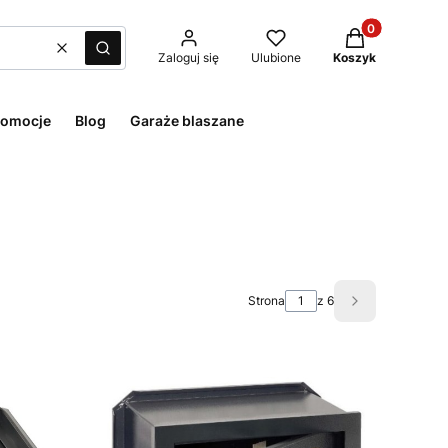
Produkty w kos
Wyczyść
Szukaj
Zaloguj się
Ulubione
Koszyk
romocje
Blog
Garaże blaszane
Strona
z 6
Następne pro