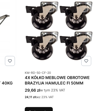
Kod produktu
KM-RD-50-CF-20
4X KÓŁKO MEBLOWE OBROTOWE
 40KG
BRAZYLIA HAMULEC FI 50MM
Cena brutto
29,66 zł
w tym %s VAT
w tym
23%
VAT
Cena netto
24,11 zł
bez 23% VAT