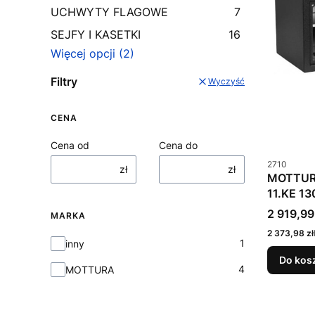
UCHWYTY FLAGOWE
7
SEJFY I KASETKI
16
Więcej opcji (2)
Filtry
Wyczyść
CENA
Cena od
Cena do
Kod produkt
2710
zł
zł
MOTTUR
11.KE 13
Cena bru
2 919,99
MARKA
Cena netto
2 373,98 zł
Marka
1
inny
Do kos
4
MOTTURA