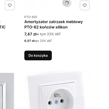
Kod produktu
PTO-62S
C
Amortyzator zatrzask meblowy
TIC
PTO-62 końców silikon
Cena brutto
7,47 zł
w tym %s VAT
w tym
23%
VAT
Cena netto
6,07 zł
bez 23% VAT
Do koszyka