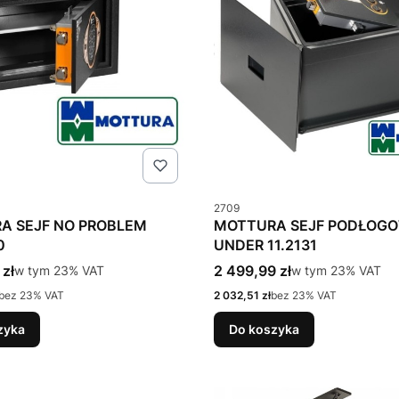
u
Kod produktu
2709
A SEJF NO PROBLEM
MOTTURA SEJF PODŁOG
0
UNDER 11.2131
tto
Cena brutto
 zł
w tym %s VAT
2 499,99 zł
w tym %s VAT
w tym
23%
VAT
w tym
23%
VAT
Cena netto
bez 23% VAT
2 032,51 zł
bez 23% VAT
zyka
Do koszyka