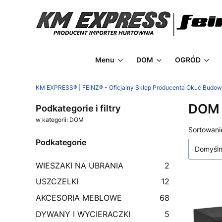
Menu
DOM
OGRÓD
KM EXPRESS® | FEINZ® - Oficjalny Sklep Producenta Okuć Budo
DOM
Podkategorie i filtry
w kategorii: DOM
Lista
Sortowani
Podkategorie
Domyśl
WIESZAKI NA UBRANIA
2
USZCZELKI
12
AKCESORIA MEBLOWE
68
DYWANY I WYCIERACZKI
5