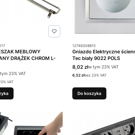
u
Kod produktu
017
12746308815
ESZAK MEBLOWY
Gniazdo Elektryczne ścien
NY DRĄŻEK CHROM L-
Tec biały 9022 POLS
Cena brutto
8,02 zł
w tym %s VAT
w tym
23%
VAT
tto
tym %s VAT
 tym
23%
VAT
Cena netto
6,52 zł
bez 23% VAT
23% VAT
zyka
Do koszyka