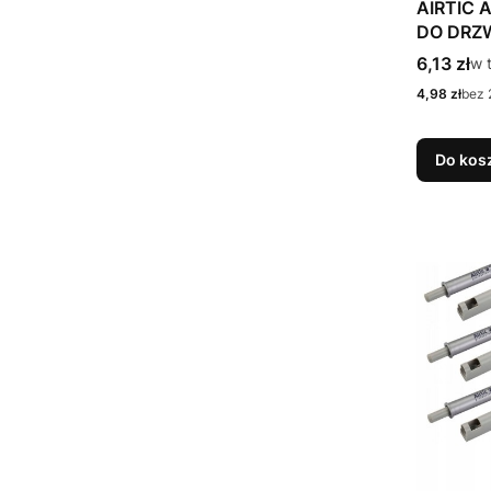
AIRTIC
DO DRZ
Cena bru
6,13 zł
w 
w 
Cena netto
4,98 zł
bez 
Do kos