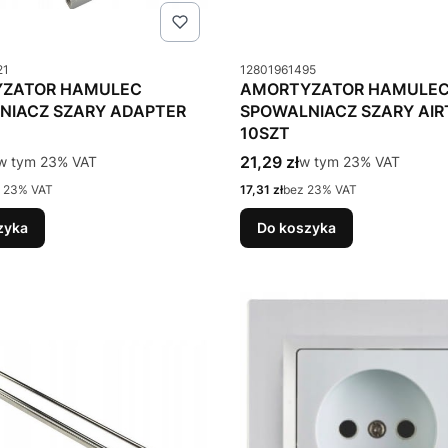
u
Kod produktu
21
12801961495
ZATOR HAMULEC
AMORTYZATOR HAMULE
NIACZ SZARY ADAPTER
SPOWALNIACZ SZARY AIR
10SZT
tto
Cena brutto
w tym %s VAT
21,29 zł
w tym %s VAT
w tym
23%
VAT
w tym
23%
VAT
Cena netto
 23% VAT
17,31 zł
bez 23% VAT
zyka
Do koszyka