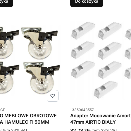
zyka
Do koszyka
u
Kod produktu
-CF
13350643557
KO MEBLOWE OBROTOWE
Adapter Mocowanie Amort
IA HAMULEC FI 50MM
47mm AIRTIC BIAŁY
tto
Cena brutto
w tym %s VAT
32,73 zł
w tym %s VAT
w tym
23%
VAT
w tym
23%
VAT