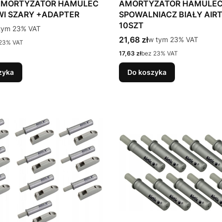
 AMORTYZATOR HAMULEC
AMORTYZATOR HAMULE
WI SZARY +ADAPTER
SPOWALNIACZ BIAŁY AIRT
10SZT
tto
tym %s VAT
tym
23%
VAT
Cena brutto
21,68 zł
w tym %s VAT
w tym
23%
VAT
23% VAT
Cena netto
17,63 zł
bez 23% VAT
zyka
Do koszyka