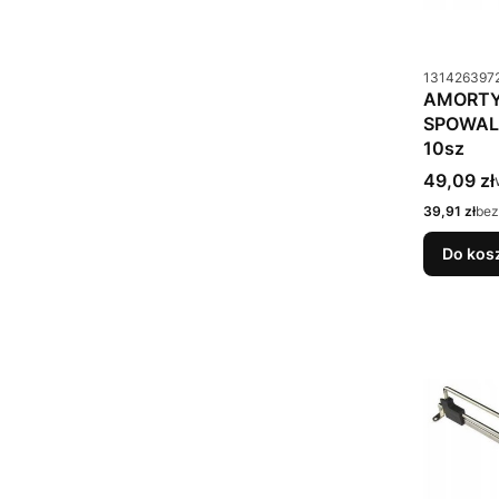
Kod produkt
131426397
AMORTY
SPOWAL
10sz
Cena bru
49,09 zł
Cena netto
39,91 zł
bez
Do kos