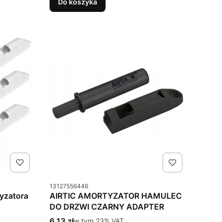
Do koszyka
Kod produktu
13127556446
yzatora
AIRTIC AMORTYZATOR HAMULEC
DO DRZWI CZARNY ADAPTER
Cena brutto
6,13 zł
w tym %s VAT
w tym
23%
VAT