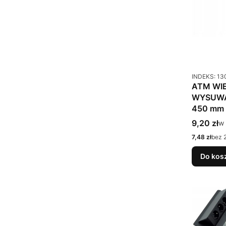
Kod produkt
INDEKS: 13
ATM WI
WYSUWA
450 mm
Cena bru
9,20 zł
w 
w
Cena netto
7,48 zł
bez 
Do kos