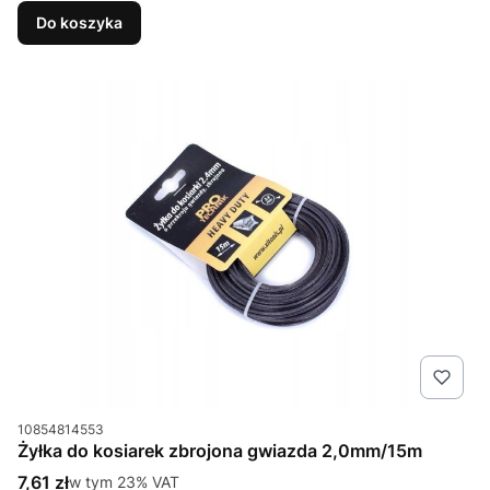
Do koszyka
Kod produktu
10854814553
Żyłka do kosiarek zbrojona gwiazda 2,0mm/15m
Cena brutto
7,61 zł
w tym %s VAT
w tym
23%
VAT