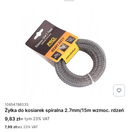
Kod produktu
10854788335
Żyłka do kosiarek spiralna 2.7mm/15m wzmoc. rdzeń
Cena brutto
9,83 zł
w tym %s VAT
w tym
23%
VAT
Cena netto
7,99 zł
bez 23% VAT