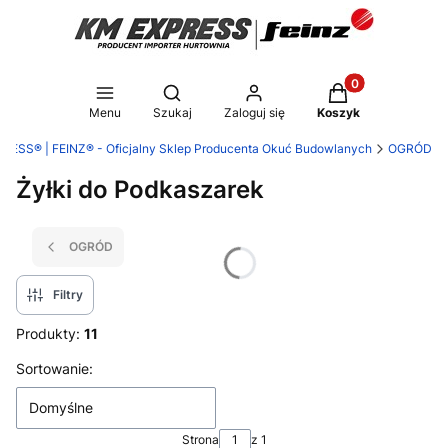
Produkty w koszy
Otwórz wyszukiwarkę
Menu
Szukaj
Zaloguj się
Koszyk
RESS® | FEINZ® - Oficjalny Sklep Producenta Okuć Budowlanych
OGRÓD
Żyłki do Podkaszarek
OGRÓD
Filtry
Produkty:
11
Lista produktów
Sortowanie:
Domyślne
Strona
z 1