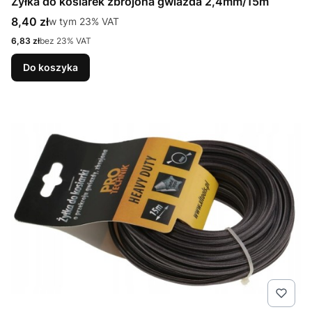
Żyłka do kosiarek zbrojona gwiazda 2,4mm/15m
Cena brutto
8,40 zł
w tym %s VAT
w tym
23%
VAT
Cena netto
6,83 zł
bez 23% VAT
Do koszyka