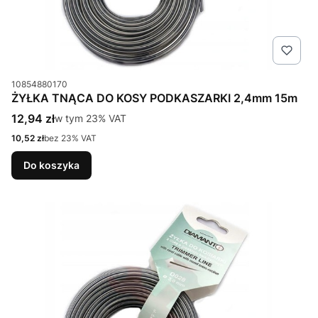
Kod produktu
10854880170
ŻYŁKA TNĄCA DO KOSY PODKASZARKI 2,4mm 15m
Cena brutto
12,94 zł
w tym %s VAT
w tym
23%
VAT
Cena netto
10,52 zł
bez 23% VAT
Do koszyka