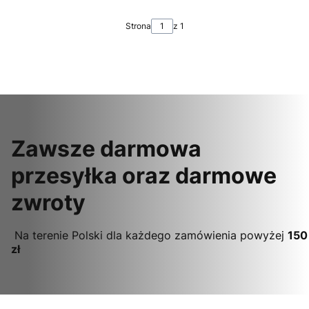
Strona
z 1
Zawsze darmowa
przesyłka oraz darmowe
zwroty
Na terenie Polski dla każdego zamówienia powyżej
150
zł