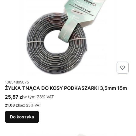
Kod produktu
10854895075
ŻYŁKA TNĄCA DO KOSY PODKASZARKI 3,5mm 15m
Cena brutto
25,87 zł
w tym %s VAT
w tym
23%
VAT
Cena netto
21,03 zł
bez 23% VAT
Do koszyka