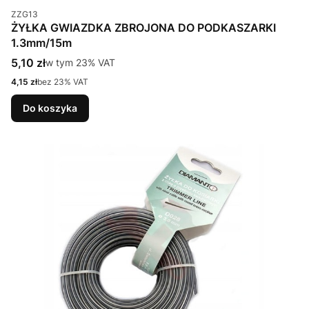
Kod produktu
ZZG13
ŻYŁKA GWIAZDKA ZBROJONA DO PODKASZARKI
1.3mm/15m
Cena brutto
5,10 zł
w tym %s VAT
w tym
23%
VAT
Cena netto
4,15 zł
bez 23% VAT
Do koszyka