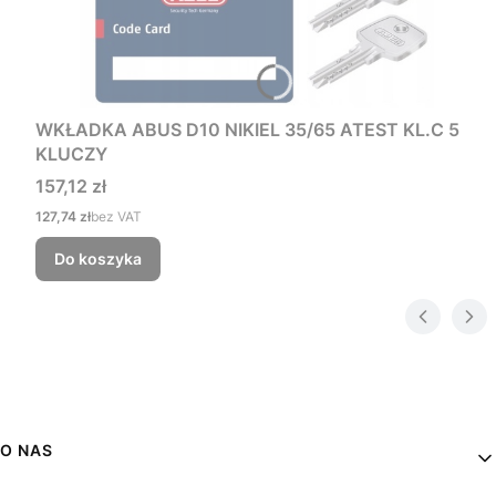
WKŁADKA ABUS D10 NIKIEL 35/65 ATEST KL.C 5
KLUCZY
Cena
157,12 zł
Cena
127,74 zł
bez VAT
Do koszyka
Linki w stopce
O NAS