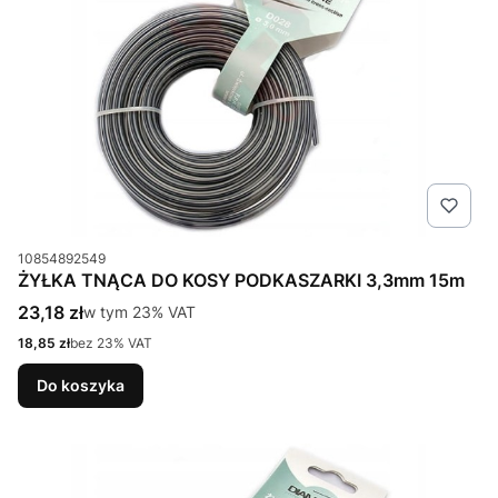
Kod produktu
10854892549
ŻYŁKA TNĄCA DO KOSY PODKASZARKI 3,3mm 15m
Cena brutto
23,18 zł
w tym %s VAT
w tym
23%
VAT
Cena netto
18,85 zł
bez 23% VAT
Do koszyka