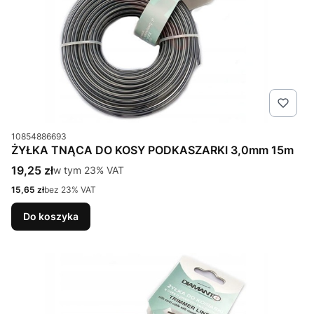
Kod produktu
10854886693
ŻYŁKA TNĄCA DO KOSY PODKASZARKI 3,0mm 15m
Cena brutto
19,25 zł
w tym %s VAT
w tym
23%
VAT
Cena netto
15,65 zł
bez 23% VAT
Do koszyka