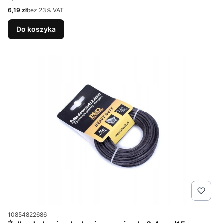
Cena netto
6,19 zł
bez 23% VAT
Do koszyka
Kod produktu
10854822686