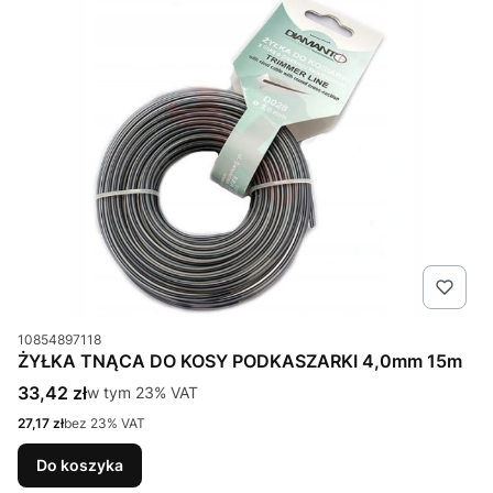
Kod produktu
10854897118
ŻYŁKA TNĄCA DO KOSY PODKASZARKI 4,0mm 15m
Cena brutto
33,42 zł
w tym %s VAT
w tym
23%
VAT
Cena netto
27,17 zł
bez 23% VAT
Do koszyka