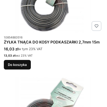
Kod produktu
10854883516
ŻYŁKA TNĄCA DO KOSY PODKASZARKI 2,7mm 15m
Cena brutto
16,03 zł
w tym %s VAT
w tym
23%
VAT
Cena netto
13,03 zł
bez 23% VAT
Do koszyka