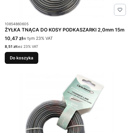
Kod produktu
10854860605
ŻYŁKA TNĄCA DO KOSY PODKASZARKI 2,0mm 15m
Cena brutto
10,47 zł
w tym %s VAT
w tym
23%
VAT
Cena netto
8,51 zł
bez 23% VAT
Do koszyka