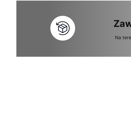
Zaw
Na tere