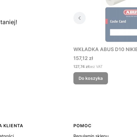
aniej!
WKŁADKA ABUS D10 NIKIE
Cena
157,12 zł
Cena
127,74 zł
bez VAT
Do koszyka
 KLIENTA
POMOC
atności
Regulamin sklepu