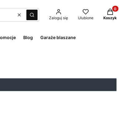
Produkty w kos
Wyczyść
Szukaj
Zaloguj się
Ulubione
Koszyk
romocje
Blog
Garaże blaszane