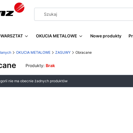
WARSZTAT
OKUCIA METALOWE
Nowe produkty
P
wlanych
OKUCIA METALOWE
ZASUWY
Obracane
cane
Produkty:
Brak
 produktów
egorii nie ma obecnie żadnych produktów