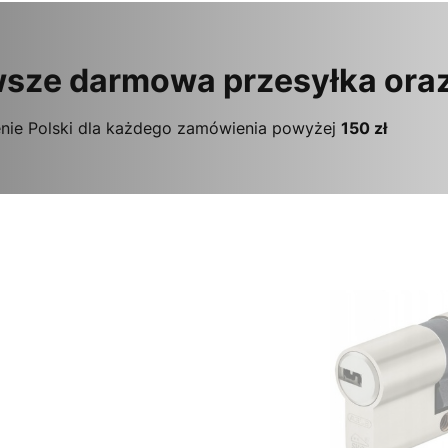
sze darmowa przesyłka ora
nie Polski dla każdego zamówienia powyżej
150 zł