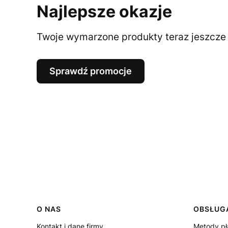
Najlepsze okazje
Twoje wymarzone produkty teraz jeszcze t
Sprawdź promocje
Linki w stopce
O NAS
OBSŁUGA
Kontakt i dane firmy
Metody pł