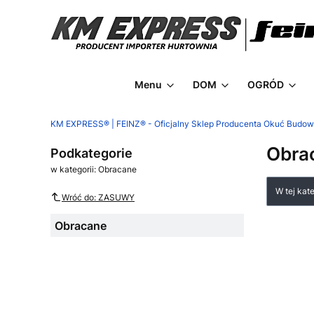
Menu
DOM
OGRÓD
KM EXPRESS® | FEINZ® - Oficjalny Sklep Producenta Okuć Budo
Obra
Podkategorie
w kategorii: Obracane
Lista
W tej kat
Wróć do: ZASUWY
Obracane