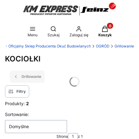
Produkty w koszy
Otwórz wyszukiwarkę
Menu
Szukaj
Zaloguj się
Koszyk
® - Oficjalny Sklep Producenta Okuć Budowlanych
OGRÓD
Grillowanie
KOCIOŁKI
Grillowanie
Filtry
Produkty:
2
Lista produktów
Sortowanie:
Domyślne
Strona
z 1