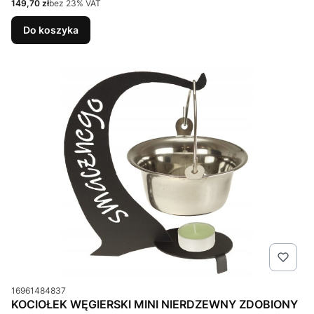
Cena netto
149,70 zł
bez 23% VAT
Do koszyka
Kod produktu
16961484837
KOCIOŁEK WĘGIERSKI MINI NIERDZEWNY ZDOBIONY