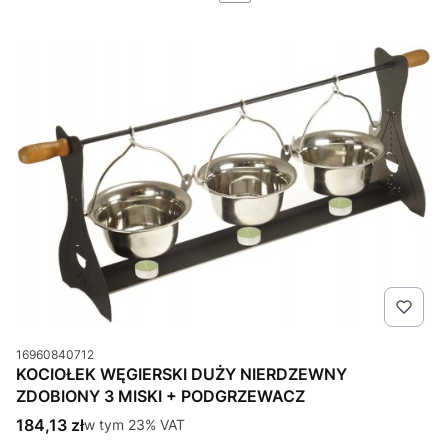
Kod produktu
16960840712
KOCIOŁEK WĘGIERSKI DUŻY NIERDZEWNY
ZDOBIONY 3 MISKI + PODGRZEWACZ
Cena brutto
184,13 zł
w tym %s VAT
w tym
23%
VAT