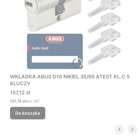
WKŁADKA ABUS D10 NIKIEL 35/65 ATEST KL.C 5
KLUCZY
Cena
157,12 zł
Cena
127,74 zł
bez VAT
Do koszyka