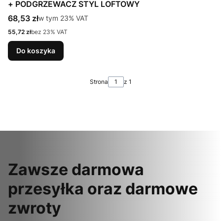
+ PODGRZEWACZ STYL LOFTOWY
Cena brutto
68,53 zł
w tym %s VAT
w tym
23%
VAT
Cena netto
55,72 zł
bez 23% VAT
Do koszyka
Strona
z 1
Zawsze darmowa
przesyłka oraz darmowe
zwroty