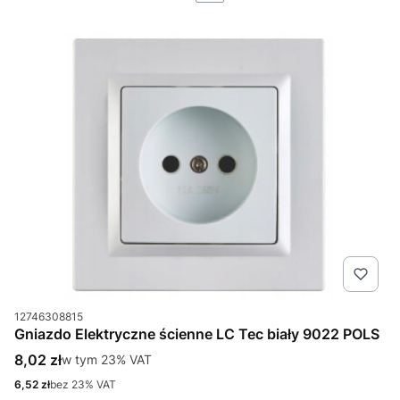
Kod produktu
12746308815
Gniazdo Elektryczne ścienne LC Tec biały 9022 POLS
Cena brutto
8,02 zł
w tym %s VAT
w tym
23%
VAT
Cena netto
6,52 zł
bez 23% VAT