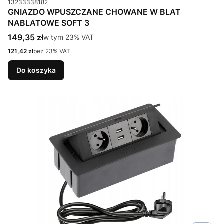
13233338182
GNIAZDO WPUSZCZANE CHOWANE W BLAT
NABLATOWE SOFT 3
Cena brutto
149,35 zł
w tym %s VAT
w tym
23%
VAT
Cena netto
121,42 zł
bez 23% VAT
Do koszyka