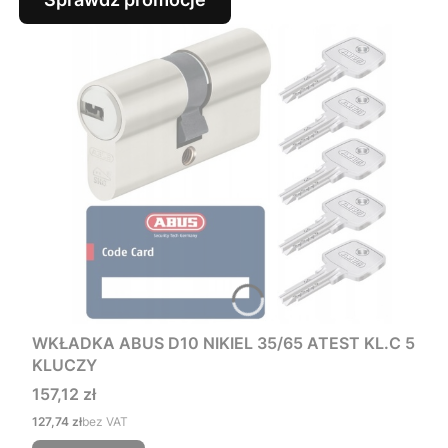
WKŁADKA ABUS D10 NIKIEL 35/65 ATEST KL.C 5
KLUCZY
Cena
157,12 zł
Cena
127,74 zł
bez VAT