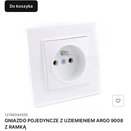
Do koszyka
Kod produktu
12746344555
GNIAZDO POJEDYNCZE Z UZIEMIENIEM ARGO 9008
Z RAMKĄ