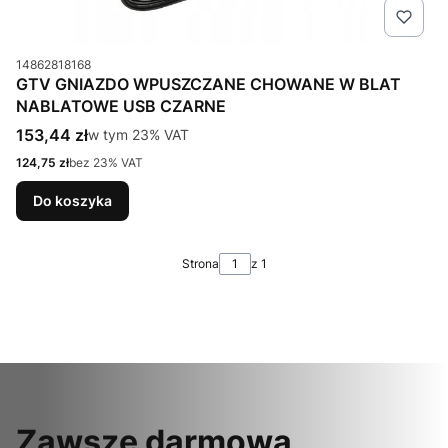
Kod produktu
14862818168
GTV GNIAZDO WPUSZCZANE CHOWANE W BLAT
NABLATOWE USB CZARNE
Cena brutto
153,44 zł
w tym %s VAT
w tym
23%
VAT
Cena netto
124,75 zł
bez 23% VAT
Do koszyka
Strona
z 1
Zawsze darmowa