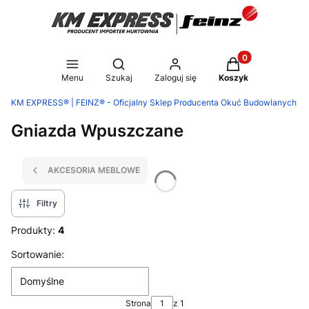
Produkty w koszy
Otwórz wyszukiwarkę
Menu
Szukaj
Zaloguj się
Koszyk
KM EXPRESS® | FEINZ® - Oficjalny Sklep Producenta Okuć Budowlanych
Gniazda Wpuszczane
AKCESORIA MEBLOWE
Filtry
Produkty:
4
Lista produktów
Sortowanie:
Domyślne
Strona
z 1