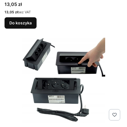
Cena
13,05 zł
Cena
13,05 zł
bez VAT
Do koszyka
Kod produktu