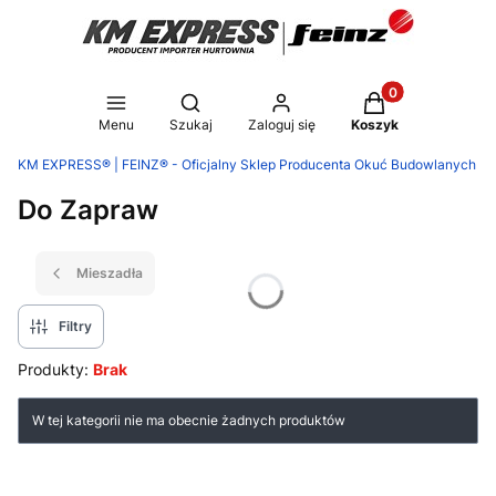
Produkty w koszy
Otwórz wyszukiwarkę
Menu
Szukaj
Zaloguj się
Koszyk
KM EXPRESS® | FEINZ® - Oficjalny Sklep Producenta Okuć Budowlanych
Do Zapraw
Mieszadła
Filtry
Produkty:
Brak
Lista produktów
W tej kategorii nie ma obecnie żadnych produktów