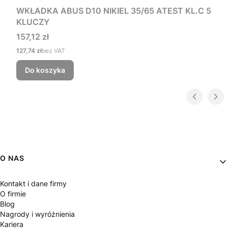
WKŁADKA ABUS D10 NIKIEL 35/65 ATEST KL.C 5
KLUCZY
Cena
157,12 zł
Cena
127,74 zł
bez VAT
Do koszyka
Linki w stopce
O NAS
Kontakt i dane firmy
O firmie
Blog
Nagrody i wyróżnienia
Kariera