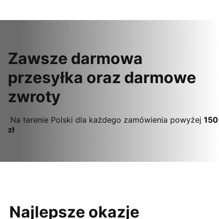
Zawsze darmowa
przesyłka oraz darmowe
zwroty
Na terenie Polski dla każdego zamówienia powyżej
150
zł
Najlepsze okazje