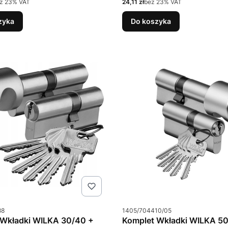
Cena netto
z 23% VAT
24,11 zł
bez 23% VAT
zyka
Do koszyka
u
Kod produktu
88
1405/704410/05
 Wkładki WILKA 30/40 +
Komplet Wkładki WILKA 50