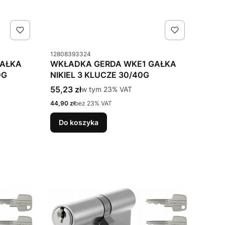
Kod produktu
12808393324
GAŁKA
WKŁADKA GERDA WKE1 GAŁKA
0G
NIKIEL 3 KLUCZE 30/40G
Cena brutto
55,23 zł
w tym %s VAT
w tym
23%
VAT
Cena netto
44,90 zł
bez 23% VAT
Do koszyka