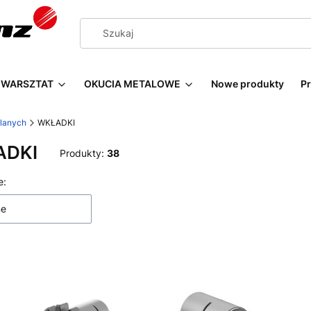
WARSZTAT
OKUCIA METALOWE
Nowe produkty
P
wlanych
WKŁADKI
ADKI
Produkty:
38
 produktów
e:
ne