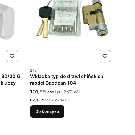
Kod produktu
2754
 30/30 G
Wkładka typ do drzwi chińskich
 kluczy
model Baodean 104
Cena brutto
101,99 zł
w tym %s VAT
w tym
23%
VAT
Cena netto
82,92 zł
bez 23% VAT
Do koszyka