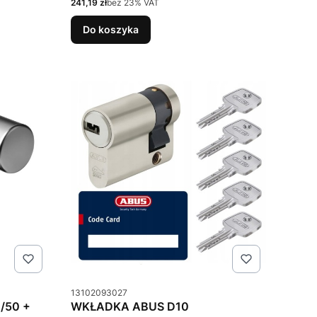
Cena netto
241,19 zł
bez 23% VAT
Do koszyka
Kod produktu
13102093027
/50 +
WKŁADKA ABUS D10