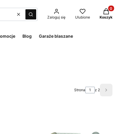
Produkty w kos
Wyczyść
Szukaj
Zaloguj się
Ulubione
Koszyk
romocje
Blog
Garaże blaszane
Strona
z 2
Następne pro