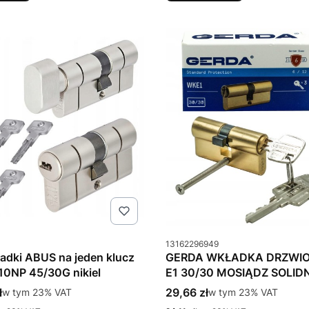
u
Kod produktu
13162296949
adki ABUS na jeden klucz
GERDA WKŁADKA DRZWI
0NP 45/30G nikiel
E1 30/30 MOSIĄDZ SOLID
tto
Cena brutto
ł
w tym %s VAT
29,66 zł
w tym %s VAT
w tym
23%
VAT
w tym
23%
VAT