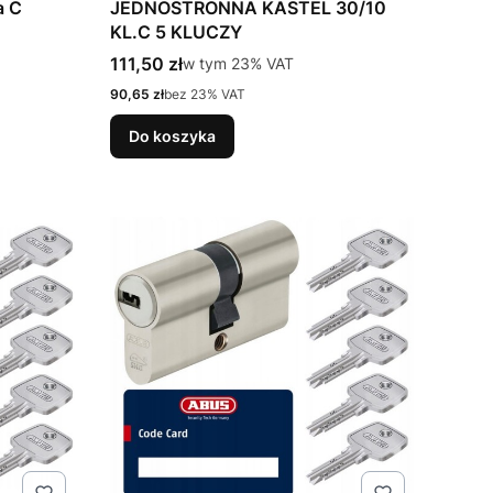
a C
JEDNOSTRONNA KASTEL 30/10
KL.C 5 KLUCZY
Cena brutto
111,50 zł
w tym %s VAT
w tym
23%
VAT
Cena netto
90,65 zł
bez 23% VAT
Do koszyka