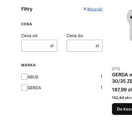
Filtry
Wyczyść
CENA
Cena od
Cena do
zł
zł
MARKA
Kod produkt
2712
GERDA w
Marka
1
ABUS
30/35 Z
1
GERDA
Cena bru
187,99 zł
Cena netto
152,84 zł
be
Do kos