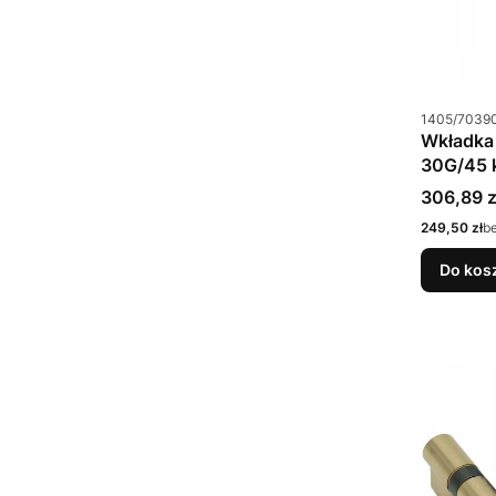
Kod produkt
1405/7039
Wkładka
30G/45 k
Cena bru
306,89 z
Cena netto
249,50 zł
b
Do kos