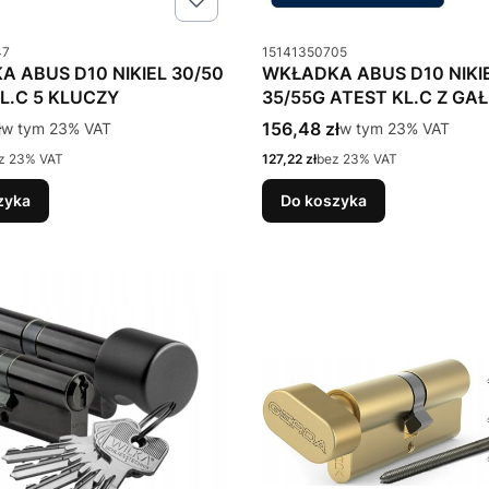
u
Kod produktu
47
15141350705
 ABUS D10 NIKIEL 30/50
WKŁADKA ABUS D10 NIKI
L.C 5 KLUCZY
35/55G ATEST KL.C Z GA
tto
Cena brutto
ł
w tym %s VAT
156,48 zł
w tym %s VAT
w tym
23%
VAT
w tym
23%
VAT
Cena netto
z 23% VAT
127,22 zł
bez 23% VAT
zyka
Do koszyka