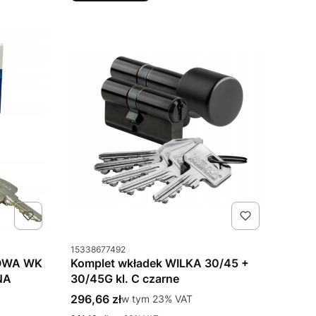
Kod produktu
15338677492
OWA WK
Komplet wkładek WILKA 30/45 +
NA
30/45G kl. C czarne
Cena brutto
296,66 zł
w tym %s VAT
w tym
23%
VAT