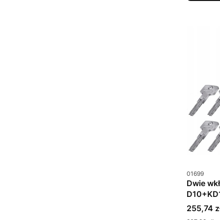
Kod produkt
01699
Dwie wkł
D10+KD1
Cena bru
255,74 z