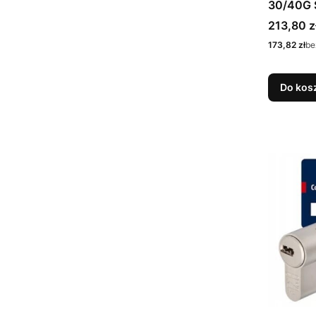
30/40G S
Cena bru
213,80 z
Cena netto
173,82 zł
be
Do kos