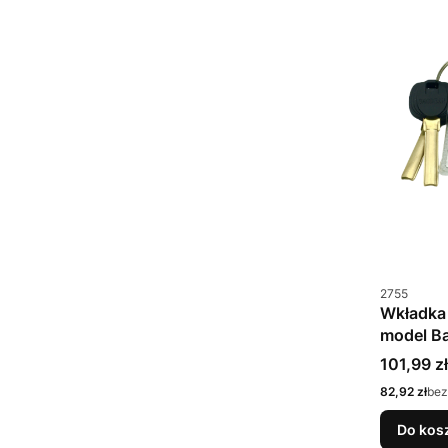
Kod produkt
2755
Wkładka 
model B
Cena bru
101,99 zł
Cena netto
82,92 zł
bez
Do kos