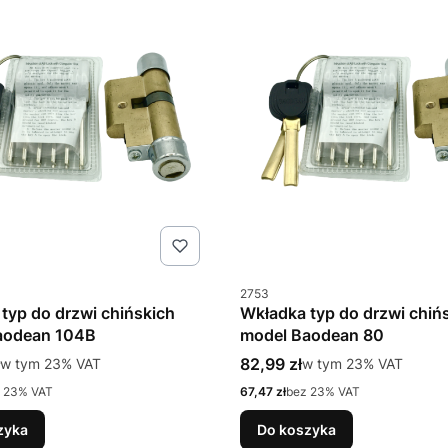
u
Kod produktu
2753
typ do drzwi chińskich
Wkładka typ do drzwi chiń
aodean 104B
model Baodean 80
tto
Cena brutto
w tym %s VAT
82,99 zł
w tym %s VAT
w tym
23%
VAT
w tym
23%
VAT
Cena netto
 23% VAT
67,47 zł
bez 23% VAT
zyka
Do koszyka