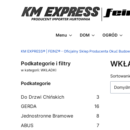
Menu
DOM
OGRÓD
KM EXPRESS® | FEINZ® - Oficjalny Sklep Producenta Okuć Budo
WKŁ
Podkategorie i filtry
w kategorii: WKŁADKI
Lista
Sortowani
Podkategorie
Domyśl
Do Drzwi Chińskich
3
GERDA
16
Jednostronne Bramowe
8
ABUS
7