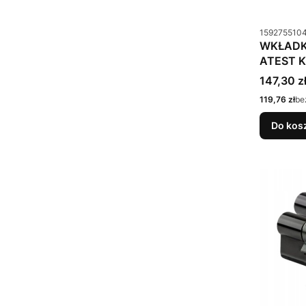
Kod produkt
159275510
WKŁADKA
ATEST K
Cena bru
147,30 z
Cena netto
119,76 zł
be
Do kos