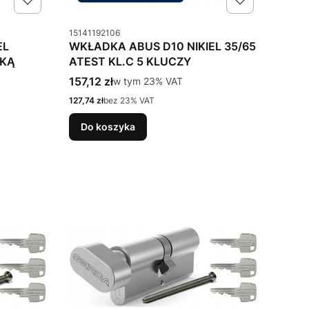
Kod produktu
15141192106
EL
WKŁADKA ABUS D10 NIKIEL 35/65
ŁKĄ
ATEST KL.C 5 KLUCZY
Cena brutto
157,12 zł
w tym %s VAT
w tym
23%
VAT
Cena netto
127,74 zł
bez 23% VAT
Do koszyka