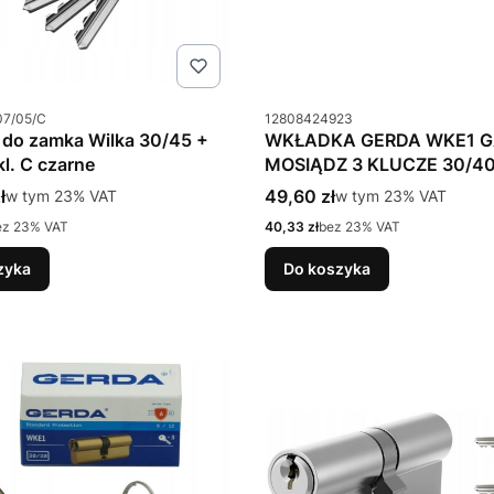
u
Kod produktu
07/05/C
12808424923
 do zamka Wilka 30/45 +
WKŁADKA GERDA WKE1 
l. C czarne
MOSIĄDZ 3 KLUCZE 30/4
tto
Cena brutto
ł
w tym %s VAT
49,60 zł
w tym %s VAT
w tym
23%
VAT
w tym
23%
VAT
Cena netto
ez 23% VAT
40,33 zł
bez 23% VAT
zyka
Do koszyka