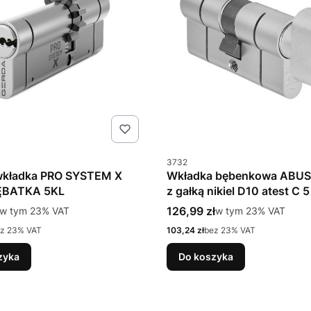
u
Kod produktu
3732
kładka PRO SYSTEM X
Wkładka bębenkowa ABUS
ĘBATKA 5KL
z gałką nikiel D10 atest C 5
tto
Cena brutto
w tym %s VAT
126,99 zł
w tym %s VAT
w tym
23%
VAT
w tym
23%
VAT
Cena netto
z 23% VAT
103,24 zł
bez 23% VAT
zyka
Do koszyka