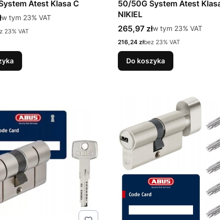
ystem Atest Klasa C
50/50G System Atest Klas
NIKIEL
tto
ł
w tym %s VAT
w tym
23%
VAT
Cena brutto
265,97 zł
w tym %s VAT
w tym
23%
VAT
z 23% VAT
Cena netto
216,24 zł
bez 23% VAT
zyka
Do koszyka