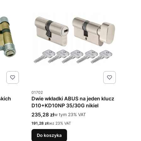
Kod produktu
01702
skich
Dwie wkładki ABUS na jeden klucz
D10+KD10NP 35/30G nikiel
Cena brutto
235,28 zł
w tym %s VAT
w tym
23%
VAT
Cena netto
191,28 zł
bez 23% VAT
Do koszyka