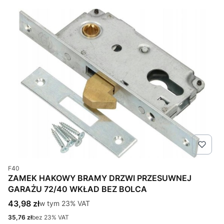
Kod produktu
F40
ZAMEK HAKOWY BRAMY DRZWI PRZESUWNEJ
GARAŻU 72/40 WKŁAD BEZ BOLCA
Cena brutto
43,98 zł
w tym %s VAT
w tym
23%
VAT
Cena netto
35,76 zł
bez 23% VAT