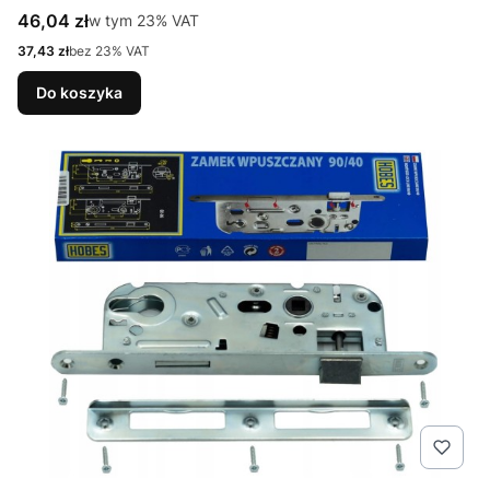
Cena brutto
46,04 zł
w tym %s VAT
w tym
23%
VAT
Cena netto
37,43 zł
bez 23% VAT
Do koszyka