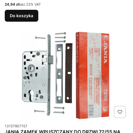
Cena netto
24,94 zł
bez 23% VAT
Do koszyka
Kod produktu
13157907157
JANIA ZAMEK WPUSZCZANY DO DRZWI 72/55 NA