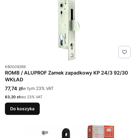
Kod produktu
K80009269
ROMB / ALUPROF Zamek zapadkowy KP 24/3 92/30
WKŁAD
Cena brutto
77,74 zł
w tym %s VAT
w tym
23%
VAT
Cena netto
63,20 zł
bez 23% VAT
Do koszyka