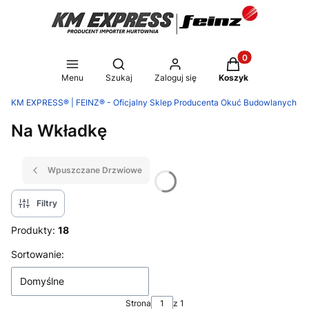
Produkty w koszy
Otwórz wyszukiwarkę
Menu
Szukaj
Zaloguj się
Koszyk
KM EXPRESS® | FEINZ® - Oficjalny Sklep Producenta Okuć Budowlanych
Na Wkładkę
Wpuszczane Drzwiowe
Filtry
Produkty:
18
Lista produktów
Sortowanie:
Domyślne
Strona
z 1