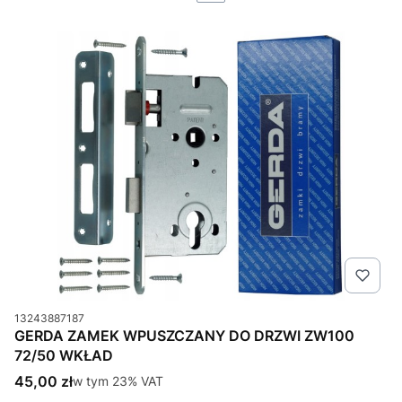
Kod produktu
13243887187
GERDA ZAMEK WPUSZCZANY DO DRZWI ZW100
72/50 WKŁAD
Cena brutto
45,00 zł
w tym %s VAT
w tym
23%
VAT