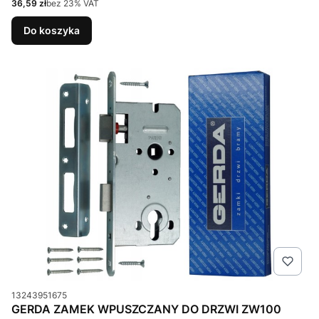
Cena netto
36,59 zł
bez 23% VAT
Do koszyka
Kod produktu
13243951675
GERDA ZAMEK WPUSZCZANY DO DRZWI ZW100