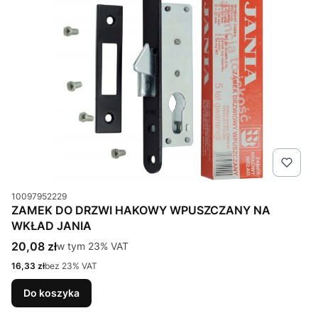
Kod produktu
10097952229
ZAMEK DO DRZWI HAKOWY WPUSZCZANY NA
WKŁAD JANIA
Cena brutto
20,08 zł
w tym %s VAT
w tym
23%
VAT
Cena netto
16,33 zł
bez 23% VAT
Do koszyka