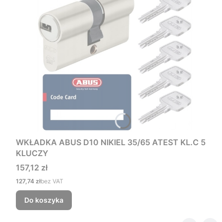
WKŁADKA ABUS D10 NIKIEL 35/65 ATEST KL.C 5
KLUCZY
Cena
157,12 zł
Cena
127,74 zł
bez VAT
Do koszyka