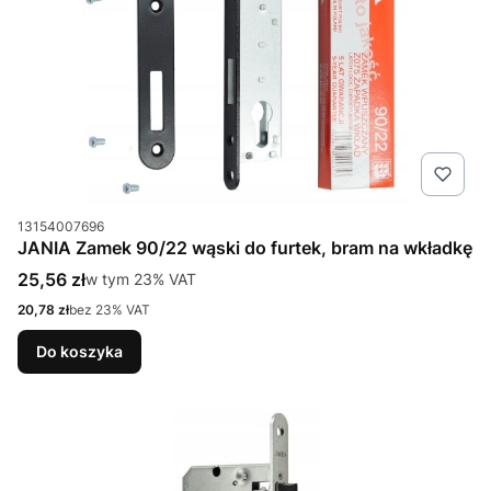
Kod produktu
13154007696
JANIA Zamek 90/22 wąski do furtek, bram na wkładkę
Cena brutto
25,56 zł
w tym %s VAT
w tym
23%
VAT
Cena netto
20,78 zł
bez 23% VAT
Do koszyka