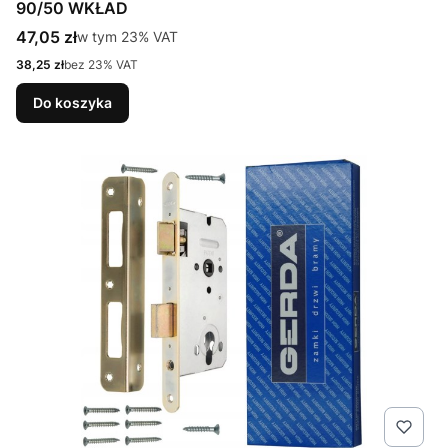
90/50 WKŁAD
Cena brutto
47,05 zł
w tym %s VAT
w tym
23%
VAT
Cena netto
38,25 zł
bez 23% VAT
Do koszyka