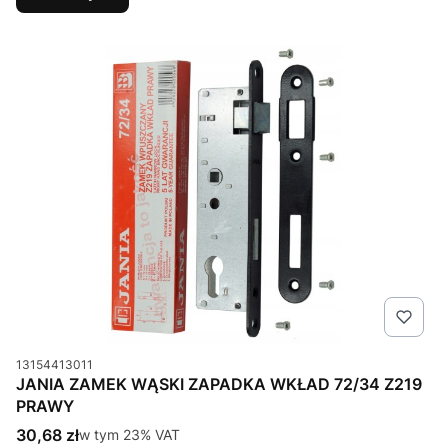
Kod produktu
13154413011
JANIA ZAMEK WĄSKI ZAPADKA WKŁAD 72/34 Z219
PRAWY
Cena brutto
30,68 zł
w tym %s VAT
w tym
23%
VAT