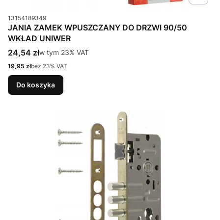
Kod produktu
13154189349
JANIA ZAMEK WPUSZCZANY DO DRZWI 90/50
WKŁAD UNIWER
Cena brutto
24,54 zł
w tym %s VAT
w tym
23%
VAT
Cena netto
19,95 zł
bez 23% VAT
Do koszyka