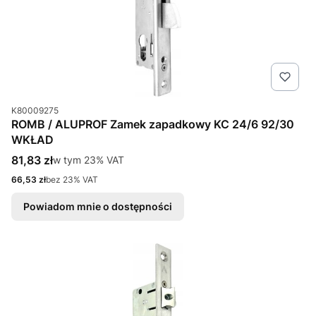
Kod produktu
K80009275
ROMB / ALUPROF Zamek zapadkowy KC 24/6 92/30
WKŁAD
Cena brutto
81,83 zł
w tym %s VAT
w tym
23%
VAT
Cena netto
66,53 zł
bez 23% VAT
Powiadom mnie o dostępności