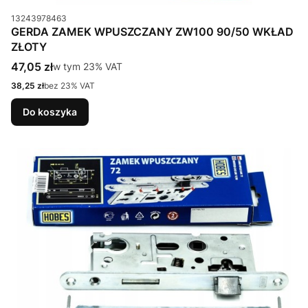
Kod produktu
13243978463
GERDA ZAMEK WPUSZCZANY ZW100 90/50 WKŁAD
ZŁOTY
Cena brutto
47,05 zł
w tym %s VAT
w tym
23%
VAT
Cena netto
38,25 zł
bez 23% VAT
Do koszyka