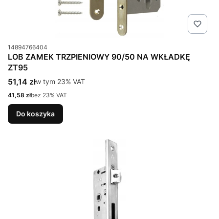
Kod produktu
14894766404
LOB ZAMEK TRZPIENIOWY 90/50 NA WKŁADKĘ
ZT95
Cena brutto
51,14 zł
w tym %s VAT
w tym
23%
VAT
Cena netto
41,58 zł
bez 23% VAT
Do koszyka