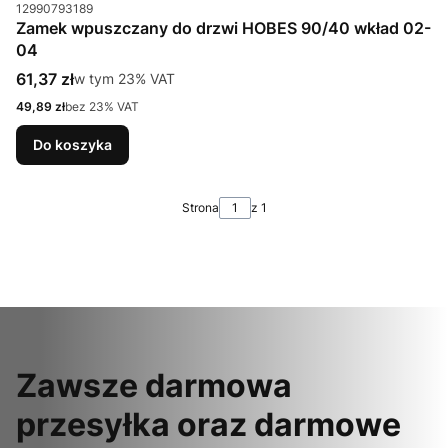
Kod produktu
12990793189
Zamek wpuszczany do drzwi HOBES 90/40 wkład 02-
04
Cena brutto
61,37 zł
w tym %s VAT
w tym
23%
VAT
Cena netto
49,89 zł
bez 23% VAT
Do koszyka
Strona
z 1
Zawsze darmowa
przesyłka oraz darmowe