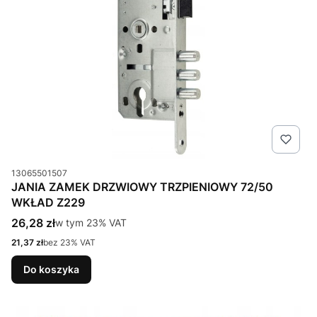
Kod produktu
13065501507
JANIA ZAMEK DRZWIOWY TRZPIENIOWY 72/50
WKŁAD Z229
Cena brutto
26,28 zł
w tym %s VAT
w tym
23%
VAT
Cena netto
21,37 zł
bez 23% VAT
Do koszyka