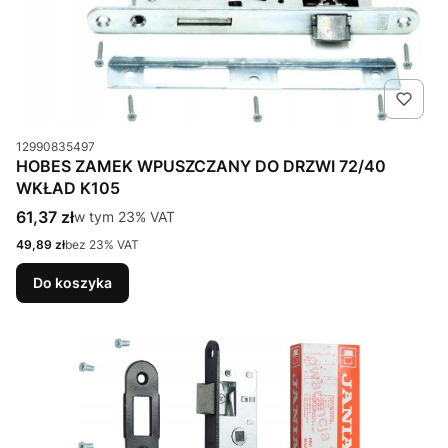
Kod produktu
12990835497
HOBES ZAMEK WPUSZCZANY DO DRZWI 72/40
WKŁAD K105
Cena brutto
61,37 zł
w tym %s VAT
w tym
23%
VAT
Cena netto
49,89 zł
bez 23% VAT
Do koszyka