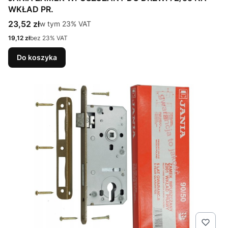
WKŁAD PR.
Cena brutto
23,52 zł
w tym %s VAT
w tym
23%
VAT
Cena netto
19,12 zł
bez 23% VAT
Do koszyka