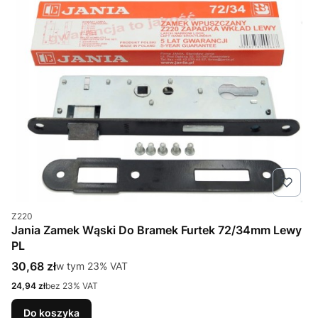
Kod produktu
Z220
Jania Zamek Wąski Do Bramek Furtek 72/34mm Lewy
PL
Cena brutto
30,68 zł
w tym %s VAT
w tym
23%
VAT
Cena netto
24,94 zł
bez 23% VAT
Do koszyka