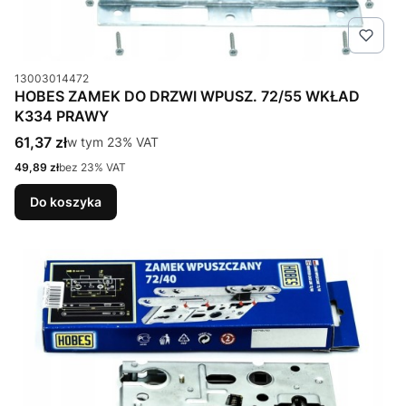
Kod produktu
13003014472
HOBES ZAMEK DO DRZWI WPUSZ. 72/55 WKŁAD
K334 PRAWY
Cena brutto
61,37 zł
w tym %s VAT
w tym
23%
VAT
Cena netto
49,89 zł
bez 23% VAT
Do koszyka