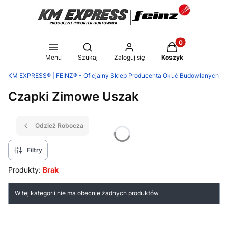
Produkty w koszy
Otwórz wyszukiwarkę
Menu
Szukaj
Zaloguj się
Koszyk
KM EXPRESS® | FEINZ® - Oficjalny Sklep Producenta Okuć Budowlanych
Czapki Zimowe Uszak
Odzież Robocza
Filtry
Produkty:
Brak
Lista produktów
W tej kategorii nie ma obecnie żadnych produktów