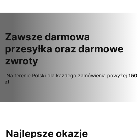
Zawsze darmowa
przesyłka oraz darmowe
zwroty
Na terenie Polski dla każdego zamówienia powyżej
150
zł
Najlepsze okazje