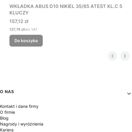
WKŁADKA ABUS D10 NIKIEL 35/65 ATEST KL.C 5
KLUCZY
Cena
157,12 zł
Cena
127,74 zł
bez VAT
Do koszyka
Linki w stopce
O NAS
Kontakt i dane firmy
O firmie
Blog
Nagrody i wyróżnienia
Kariera