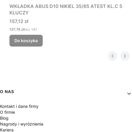
WKŁADKA ABUS D10 NIKIEL 35/65 ATEST KL.C 5
KLUCZY
Cena
157,12 zł
Cena
127,74 zł
bez VAT
Do koszyka
Linki w stopce
O NAS
Kontakt i dane firmy
O firmie
Blog
Nagrody i wyróżnienia
Kariera