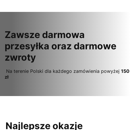
Zawsze darmowa
przesyłka oraz darmowe
zwroty
Na terenie Polski dla każdego zamówienia powyżej
150
zł
Najlepsze okazje