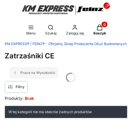
Produkty w koszy
Otwórz wyszukiwarkę
Menu
Szukaj
Zaloguj się
Koszyk
KM EXPRESS® | FEINZ® - Oficjalny Sklep Producenta Okuć Budowlanych
Zatrzaśniki CE
Prace na Wysokości
Filtry
Produkty:
Brak
Lista produktów
W tej kategorii nie ma obecnie żadnych produktów