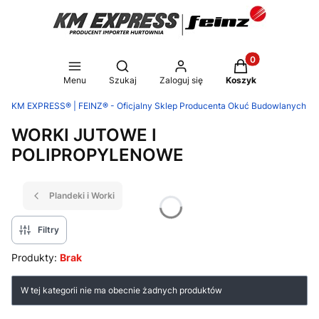
Produkty w koszy
Otwórz wyszukiwarkę
Menu
Szukaj
Zaloguj się
Koszyk
KM EXPRESS® | FEINZ® - Oficjalny Sklep Producenta Okuć Budowlanych
WORKI JUTOWE I
POLIPROPYLENOWE
Plandeki i Worki
Filtry
Produkty:
Brak
Lista produktów
W tej kategorii nie ma obecnie żadnych produktów