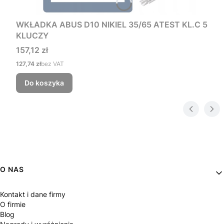
WKŁADKA ABUS D10 NIKIEL 35/65 ATEST KL.C 5
KLUCZY
Cena
157,12 zł
Cena
127,74 zł
bez VAT
Do koszyka
Linki w stopce
O NAS
Kontakt i dane firmy
O firmie
Blog