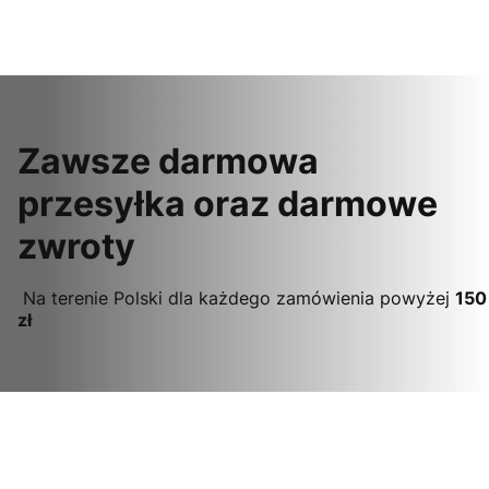
Zawsze darmowa
przesyłka oraz darmowe
zwroty
Na terenie Polski dla każdego zamówienia powyżej
150
zł