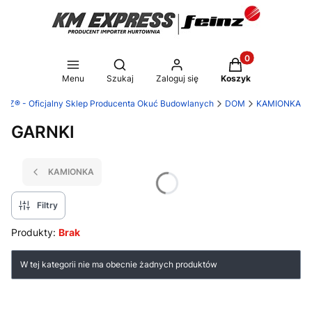
Produkty w koszy
Otwórz wyszukiwarkę
Menu
Szukaj
Zaloguj się
Koszyk
NZ® - Oficjalny Sklep Producenta Okuć Budowlanych
DOM
KAMIONKA
GARNKI
KAMIONKA
Filtry
Produkty:
Brak
Lista produktów
W tej kategorii nie ma obecnie żadnych produktów