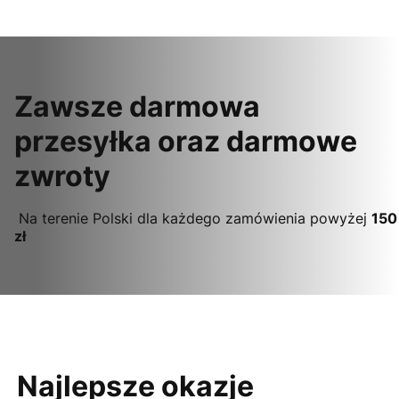
Zawsze darmowa
przesyłka oraz darmowe
zwroty
Na terenie Polski dla każdego zamówienia powyżej
150
zł
Najlepsze okazje