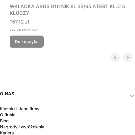
WKŁADKA ABUS D10 NIKIEL 35/65 ATEST KL.C 5
KLUCZY
Cena
157,12 zł
Cena
127,74 zł
bez VAT
Do koszyka
Linki w stopce
O NAS
Kontakt i dane firmy
O firmie
Blog
Nagrody i wyróżnienia
Kariera